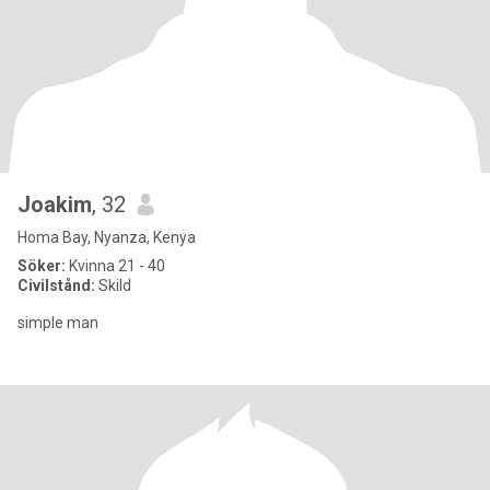
Joakim
, 32
Homa Bay, Nyanza, Kenya
Söker:
Kvinna 21 - 40
Civilstånd:
Skild
simple man