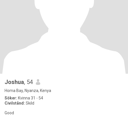
Joshua
, 54
Homa Bay, Nyanza, Kenya
Söker:
Kvinna 31 - 54
Civilstånd:
Skild
Good