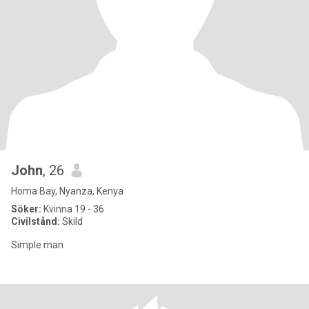
John
, 26
Homa Bay, Nyanza, Kenya
Söker:
Kvinna 19 - 36
Civilstånd:
Skild
Simple man