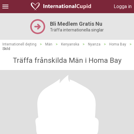
Logga in
Bli Medlem Gratis Nu
Träffa internationella singlar
Internationell dejting
>
Män
>
Kenyanska
>
Nyanza
>
Homa Bay
>
Skild
Träffa frånskilda Män i Homa Bay