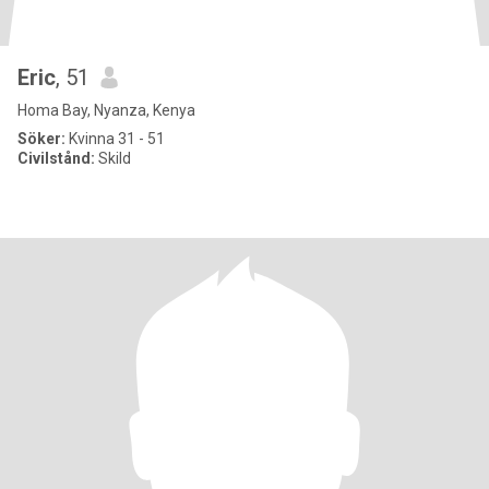
Eric
, 51
Homa Bay, Nyanza, Kenya
Söker:
Kvinna 31 - 51
Civilstånd:
Skild