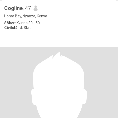
Cogline
, 47
Homa Bay, Nyanza, Kenya
Söker:
Kvinna 30 - 50
Civilstånd:
Skild