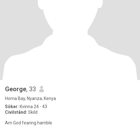
George
, 33
Homa Bay, Nyanza, Kenya
Söker:
Kvinna 24 - 43
Civilstånd:
Skild
Am God fearing hamble