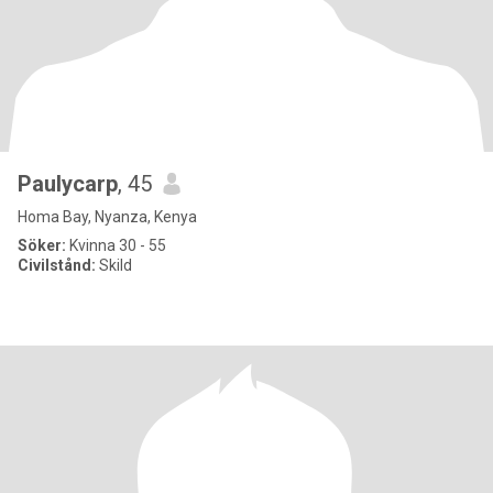
Paulycarp
, 45
Homa Bay, Nyanza, Kenya
Söker:
Kvinna 30 - 55
Civilstånd:
Skild