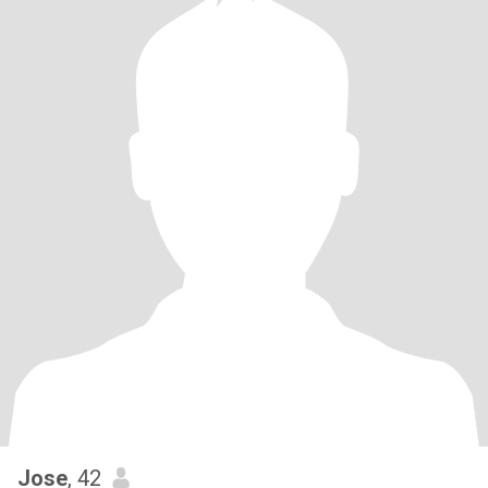
Jose
, 42