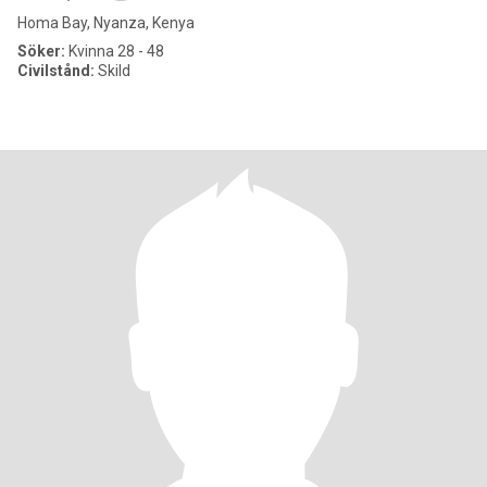
Homa Bay, Nyanza, Kenya
Söker:
Kvinna 28 - 48
Civilstånd:
Skild