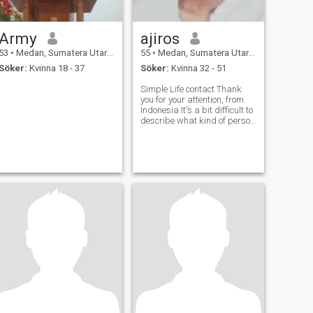
Army
ajiros
53
•
Medan, Sumatera Utara, Indonesien
55
•
Medan, Sumatera Utara, Indonesien
Söker:
Kvinna 18 - 37
Söker:
Kvinna 32 - 51
Simple Life contact Thank
you for your attention, from
Indonesia It's a bit difficult to
describe what kind of person
I am, but one thing that is
certain is that I always
choose the positive side in
life, even though there will be
some setbacks