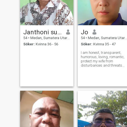
Janthoni surbakti
Jo
54
•
Medan, Sumatera Utara, Indonesien
54
•
Medan, Sumatera Utara, Indonesien
Söker:
Kvinna 36 - 56
Söker:
Kvinna 35 - 47
I am honest, transparent,
humorous, loving, romantic,
protect my wife from
disturbances and threats
from other people, and loyal
until death do us part..
Amen!!🙏