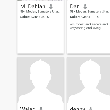
M. Dahlan
Dan
59
•
Medan, Sumatera Utara, Indonesien
53
•
Medan, Sumatera Utara, Indonesien
Söker:
Kvinna 34 - 52
Söker:
Kvinna 30 - 50
Am honest and sincere and
very caring and loving
Walad
denny