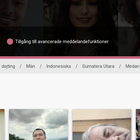
Tillgång till avancerade meddelandefunktioner
 dejting
/
Män
/
Indonesiska
/
Sumatera Utara
/
Medan