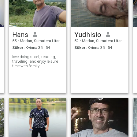
Hans
Yudhisio
55
•
Medan, Sumatera Utara, Indonesien
52
•
Medan, Sumatera Utara, Indonesien
Söker:
Kvinna 35 - 54
Söker:
Kvinna 35 - 54
love doing sport, reading,
traveling, and enjoy leisure
time with family