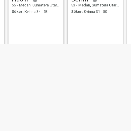
56
•
Medan, Sumatera Utara, Indonesien
53
•
Medan, Sumatera Utara, Indonesien
Söker:
Kvinna 34 - 53
Söker:
Kvinna 31 - 50
Hesekiel H
58
•
Medan, Sumatera Utara, Indonesien