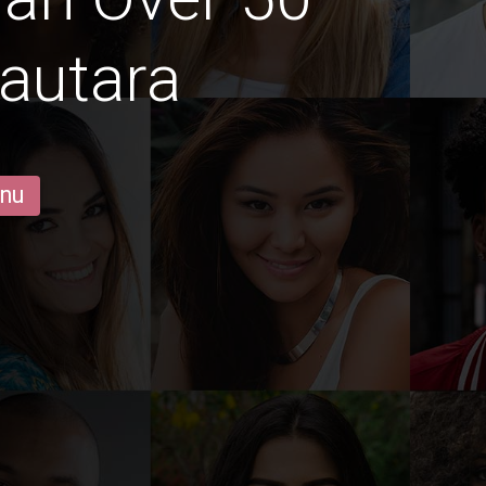
autara
 nu