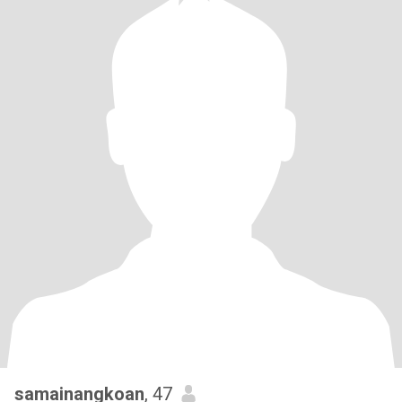
samainangkoan
, 47