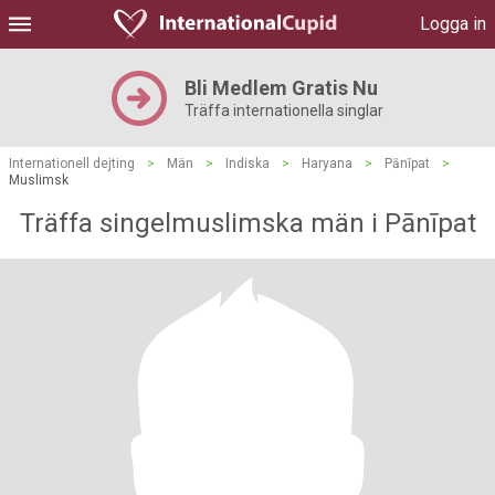
Logga in
Bli Medlem Gratis Nu
Träffa internationella singlar
Internationell dejting
>
Män
>
Indiska
>
Haryana
>
Pānīpat
>
Muslimsk
Träffa singelmuslimska män i Pānīpat