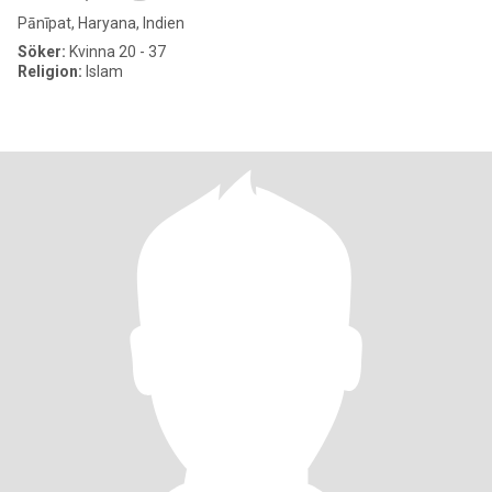
Pānīpat, Haryana, Indien
Söker:
Kvinna 20 - 37
Religion:
Islam