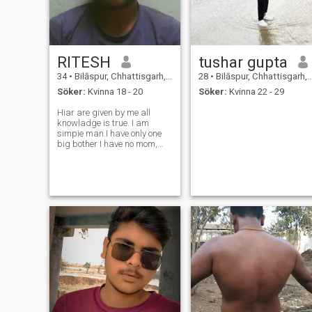
RITESH
tushar gupta
34
•
Bilāspur, Chhattisgarh, Indien
28
•
Bilāspur, Chhattisgarh, Indien
Söker:
Kvinna 18 - 20
Söker:
Kvinna 22 - 29
Hiar are given by me all
knowladge is true. I am
simpie man.I have only one
big bother I have no mom,
dayd.