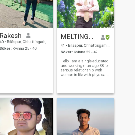
Rakesh
MELTiNG💞❤️
40
•
Bilāspur, Chhattisgarh, Indien
41
•
Bilāspur, Chhattisgarh, Indien
Söker:
Kvinna 25 - 40
Söker:
Kvinna 22 - 42
Hello I am a single educated
and working man age 38 for
serious relationship with
woman in life with physical
,mental and economical too.