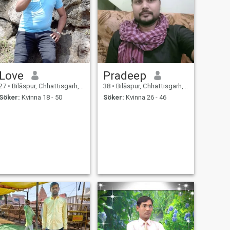
Love
Pradeep
27
•
Bilāspur, Chhattisgarh, Indien
38
•
Bilāspur, Chhattisgarh, Indien
Söker:
Kvinna 18 - 50
Söker:
Kvinna 26 - 46