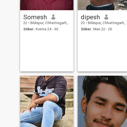
Somesh
dipesh
22
•
Bilāspur, Chhattisgarh, Indien
23
•
Bilāspur, Chhattisgarh, Indien
Söker:
Kvinna 24 - 30
Söker:
Man 22 - 26