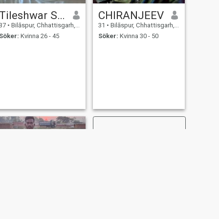
Tileshwar Singh
CHIRANJEEV
37
•
Bilāspur, Chhattisgarh, Indien
31
•
Bilāspur, Chhattisgarh, Indien
Söker:
Kvinna 26 - 45
Söker:
Kvinna 30 - 50
NÄSTA