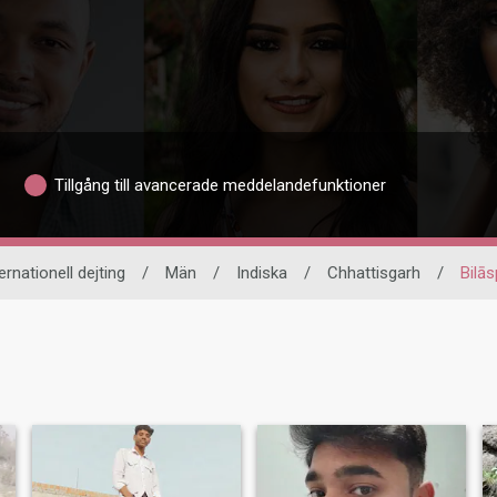
Tillgång till avancerade meddelandefunktioner
ernationell dejting
/
Män
/
Indiska
/
Chhattisgarh
/
Bilās