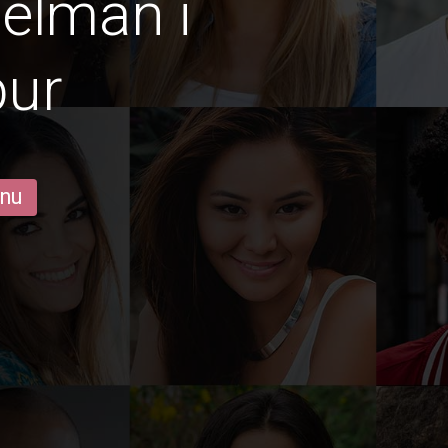
gelmän i
pur
 nu