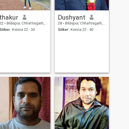
thakur
Dushyant
22
•
Bilāspur, Chhattisgarh, Indien
28
•
Bilāspur, Chhattisgarh, Indien
Söker:
Kvinna 22 - 30
Söker:
Kvinna 22 - 40