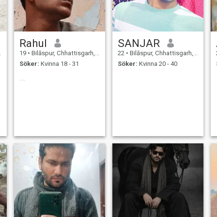
Rahul
SANJAR
19
•
Bilāspur, Chhattisgarh, Indien
22
•
Bilāspur, Chhattisgarh, Indien
Söker:
Kvinna 18 - 31
Söker:
Kvinna 20 - 40
....