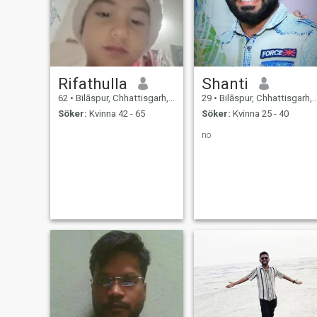
Rifathulla
Shanti
62
•
Bilāspur, Chhattisgarh, Indien
29
•
Bilāspur, Chhattisgarh, Indien
Söker:
Kvinna 42 - 65
Söker:
Kvinna 25 - 40
no