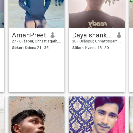
AmanPreet
Daya shankar
27
•
Bilāspur, Chhattisgarh, Indien
30
•
Bilāspur, Chhattisgarh, Indien
Söker:
Kvinna 21 - 35
Söker:
Kvinna 18 - 30