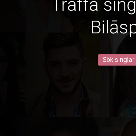
Träffa sin
Bilās
Sök singlar