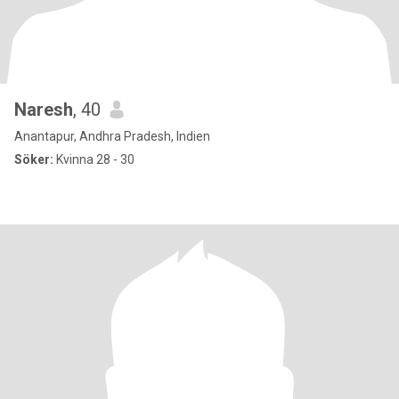
Naresh
, 40
Anantapur, Andhra Pradesh, Indien
Söker:
Kvinna 28 - 30