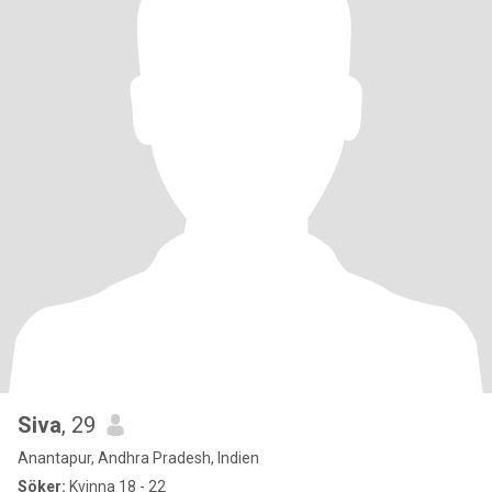
Siva
, 29
Anantapur, Andhra Pradesh, Indien
Söker:
Kvinna 18 - 22