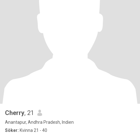
Cherry
, 21
Anantapur, Andhra Pradesh, Indien
Söker:
Kvinna 21 - 40