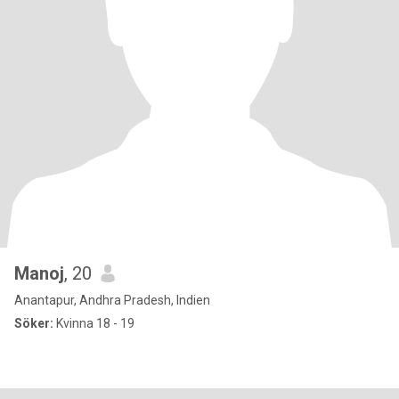
Manoj
, 20
Anantapur, Andhra Pradesh, Indien
Söker:
Kvinna 18 - 19