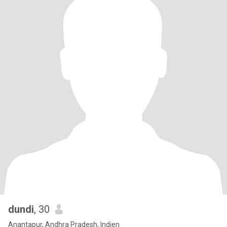
dundi
, 30
Anantapur, Andhra Pradesh, Indien