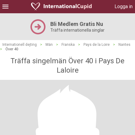
Logga in
Bli Medlem Gratis Nu
Träffa internationella singlar
Internationell dejting
>
Män
>
Franska
>
Pays de la Loire
>
Nantes
>
Över 40
Träffa singelmän Över 40 i Pays De
Laloire