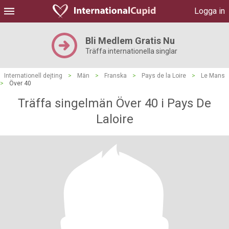
Logga in
Bli Medlem Gratis Nu
Träffa internationella singlar
Internationell dejting
>
Män
>
Franska
>
Pays de la Loire
>
Le Mans
>
Över 40
Träffa singelmän Över 40 i Pays De
Laloire