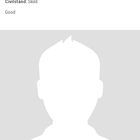
Civilstånd:
Skild
Good