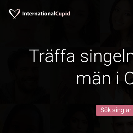
Träffa singe
män i 
Sök singlar