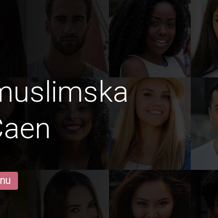
lmuslimska
Caen
 nu