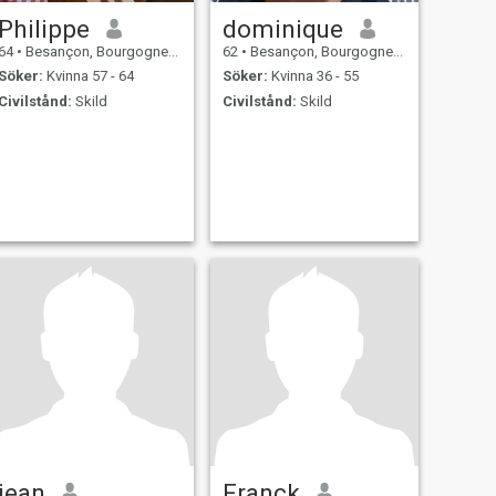
Philippe
dominique
64
•
Besançon, Bourgogne-Franche-Comté, Frankrike
62
•
Besançon, Bourgogne-Franche-Comté, Frankrike
Söker:
Kvinna 57 - 64
Söker:
Kvinna 36 - 55
Civilstånd:
Skild
Civilstånd:
Skild
jean
Franck