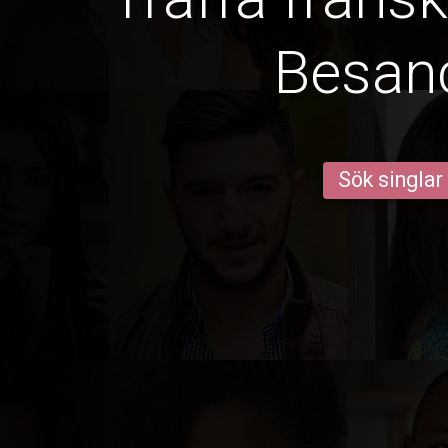
Besan
Sök singlar