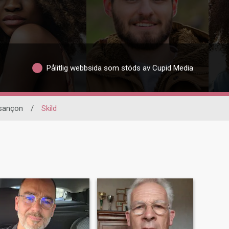
Pålitlig webbsida som stöds av Cupid Media
sançon
/
Skild