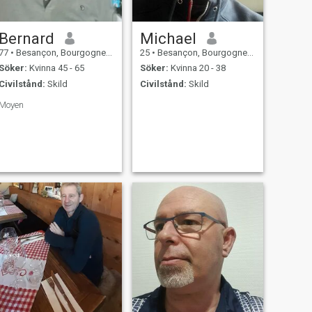
Bernard
Michael
77
•
Besançon, Bourgogne-Franche-Comté, Frankrike
25
•
Besançon, Bourgogne-Franche-Comté, Frankrike
Söker:
Kvinna 45 - 65
Söker:
Kvinna 20 - 38
Civilstånd:
Skild
Civilstånd:
Skild
Moyen