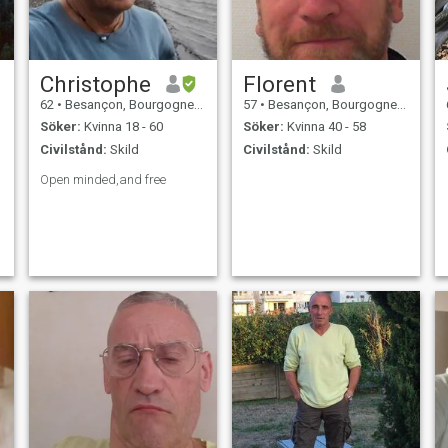
Christophe
Florent
62
•
Besançon, Bourgogne-Franche-Comté, Frankrike
57
•
Besançon, Bourgogne-Franche-Comté, Frankrike
Söker:
Kvinna 18 - 60
Söker:
Kvinna 40 - 58
Civilstånd:
Skild
Civilstånd:
Skild
Open minded,and free