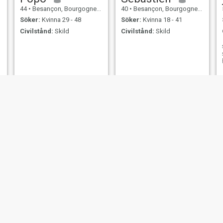
44
•
Besançon, Bourgogne-Franche-Comté, Frankrike
40
•
Besançon, Bourgogne-Franche-Comté, Frankrike
Söker:
Kvinna 29 - 48
Söker:
Kvinna 18 - 41
Civilstånd:
Skild
Civilstånd:
Skild
nomp
pom
58
•
Besançon, Bourgogne-Franche-Comté, Frankrike
44
•
Besançon, Bourgogne-Franche-Comté, Frankrike