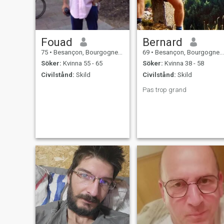
Fouad
Bernard
75
•
Besançon, Bourgogne-Franche-Comté, Frankrike
69
•
Besançon, Bourgogne-Franche-Comté, Frankrike
Söker:
Kvinna 55 - 65
Söker:
Kvinna 38 - 58
Civilstånd:
Skild
Civilstånd:
Skild
Pas trop grand