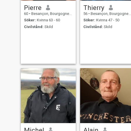
Pierre
Thierry
60
•
Besançon, Bourgogne-Franche-Comté, Frankrike
56
•
Besançon, Bourgogne-Franche-Comté, Frankrike
Söker:
Kvinna 63 - 60
Söker:
Kvinna 47 - 50
Civilstånd:
Skild
Civilstånd:
Skild
Michel
Alain