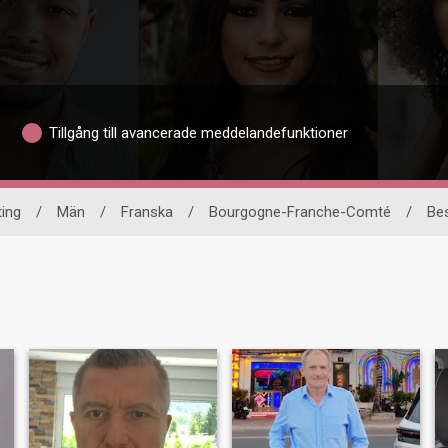
Tillgång till avancerade meddelandefunktioner
ting
/
Män
/
Franska
/
Bourgogne-Franche-Comté
/
Be