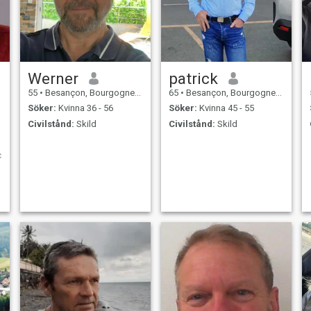
Werner
patrick
55
•
Besançon, Bourgogne-Franche-Comté, Frankrike
65
•
Besançon, Bourgogne-Franche-Comté, Frankrike
Söker:
Kvinna 36 - 56
Söker:
Kvinna 45 - 55
Civilstånd:
Skild
Civilstånd:
Skild
c