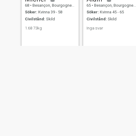
68
•
Besançon, Bourgogne-Franche-Comté, Frankrike
65
•
Besançon, Bourgogne-Franche-Comté, Frankrike
Söker:
Kvinna 39 - 58
Söker:
Kvinna 45 - 65
Civilstånd:
Skild
Civilstånd:
Skild
1.68 73kg
Inga svar