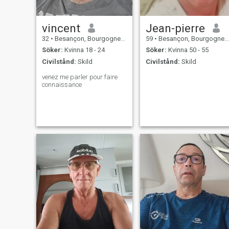
vincent
Jean-pierre
32
•
Besançon, Bourgogne-Franche-Comté, Frankrike
59
•
Besançon, Bourgogne-Franche-Comté, Frankrike
Söker:
Kvinna 18 - 24
Söker:
Kvinna 50 - 55
Civilstånd:
Skild
Civilstånd:
Skild
venez me parler pour faire
connaissance