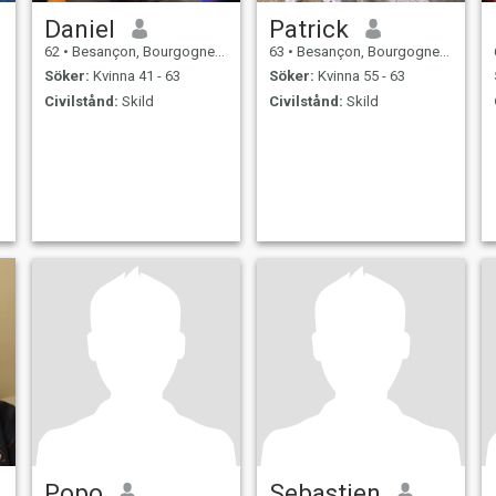
Daniel
Patrick
62
•
Besançon, Bourgogne-Franche-Comté, Frankrike
63
•
Besançon, Bourgogne-Franche-Comté, Frankrike
Söker:
Kvinna 41 - 63
Söker:
Kvinna 55 - 63
Civilstånd:
Skild
Civilstånd:
Skild
Popo
Sebastien