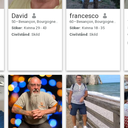
David
francesco
50
•
Besançon, Bourgogne-Franche-Comté, Frankrike
60
•
Besançon, Bourgogne-Franche-Comté, Frankrike
Söker:
Kvinna 29 - 43
Söker:
Kvinna 18 - 35
Civilstånd:
Skild
Civilstånd:
Skild