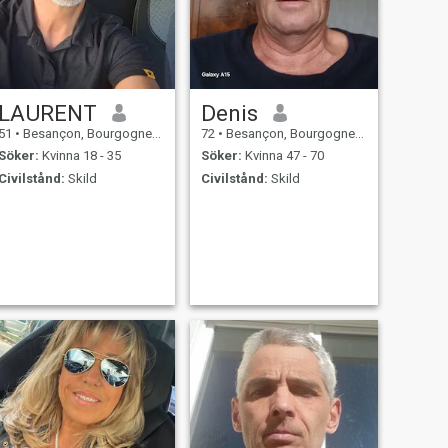
LAURENT
Denis
51
•
Besançon, Bourgogne-Franche-Comté, Frankrike
72
•
Besançon, Bourgogne-Franche-Comté, Frankrike
Söker:
Kvinna 18 - 35
Söker:
Kvinna 47 - 70
Civilstånd:
Skild
Civilstånd:
Skild