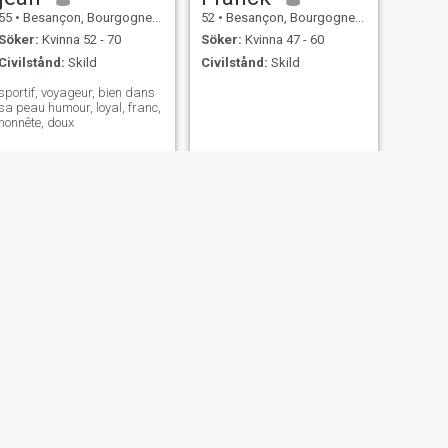
55
•
Besançon, Bourgogne-Franche-Comté, Frankrike
52
•
Besançon, Bourgogne-Franche-Comté, Frankrike
Söker:
Kvinna 52 - 70
Söker:
Kvinna 47 - 60
Civilstånd:
Skild
Civilstånd:
Skild
sportif, voyageur, bien dans
sa peau humour, loyal, franc,
honnête, doux