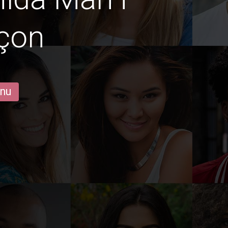
çon
 nu