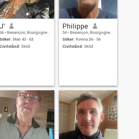
J'
Philippe
66
•
Besançon, Bourgogne-Franche-Comté, Frankrike
54
•
Besançon, Bourgogne-Franche-Comté, Frankrike
Söker:
Man 43 - 63
Söker:
Kvinna 36 - 56
Civilstånd:
Skild
Civilstånd:
Skild