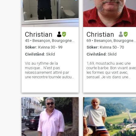
Christian
Christian
45
•
Besançon, Bourgogne-Franche-Comté, Frankrike
69
•
Besançon, Bourgogne-Franche-Comté, Frankrike
Söker:
Kvinna 30 - 99
Söker:
Kvinna 50 - 70
Civilstånd:
Skild
Civilstånd:
Skild
Vis au rythme de la
1,69, moustachu avec une
musique... N'est pas
courte barbe. Bon vivant ave
nécessairement attiré par
les formes qui vont avec,
une rencontre tournée autour
sensuel. Je vis dans une
du sexe. Cherche à créer des
grande maison villageoise
contacts pour une relation
de l'Est de la France. J'ai le
amicale ou plus intime de
sens de l'humour et apprécie
façon durable. Ne veux pas
la bonne cuisine, ainsi que
perdre sa vie à la gagner
les bonnes conversations. Je
s