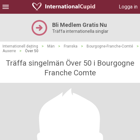
Logga in
Bli Medlem Gratis Nu
Träffa internationella singlar
Internationell dejting
>
Män
>
Franska
>
Bourgogne-Franche-Comté
>
Auxerre
>
Över 50
Träffa singelmän Över 50 i Bourgogne
Franche Comte