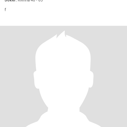
Söker:
Kvinna 40 - 65
f