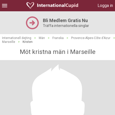
Logga in
Bli Medlem Gratis Nu
Träffa internationella singlar
Internationell dejting
>
Män
>
Franska
>
Provence-Alpes-Côte d'Azur
>
Marseille
>
Kristen
Möt kristna män i Marseille