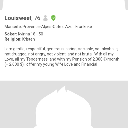
Louisweet
, 76
Marseille, Provence-Alpes-Côte d'Azur, Frankrike
Söker:
Kvinna 18 - 50
Religion:
Kristen
I am gentle, respectful, generous, caring, sociable, not alcoholic,
not drugged, not angry, not violent, and not brutal. With all my
Love, all my Tenderness, and with my Pension of 2,300 €/month
(= 2,600 $) I offer my young Wife Love and Financial