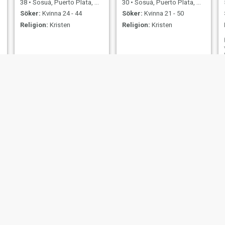
38
•
Sosuá, Puerto Plata, Dominikanska Rep.
30
•
Sosuá, Puerto Plata, Dominikanska Rep.
Söker:
Kvinna 24 - 44
Söker:
Kvinna 21 - 50
Religion:
Kristen
Religion:
Kristen
Andy
Dwayne
42
•
Sosuá, Puerto Plata, Dominikanska Rep.
55
•
Sosuá, Puerto Plata, Dominikanska Rep.
Söker:
Kvinna 18 - 23
Söker:
Kvinna 37 - 59