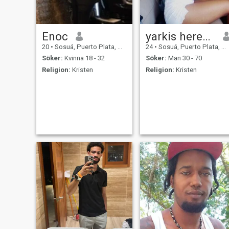
Enoc
yarkis heredia
20
•
Sosuá, Puerto Plata, Dominikanska Rep.
24
•
Sosuá, Puerto Plata, Dominikanska Rep.
Söker:
Kvinna 18 - 32
Söker:
Man 30 - 70
Religion:
Kristen
Religion:
Kristen