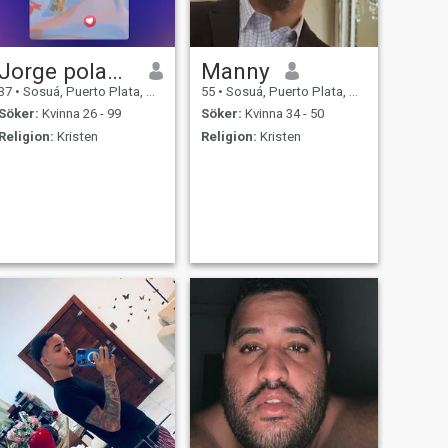
Jorge polanco
Manny
37
•
Sosuá, Puerto Plata, Dominikanska Rep.
55
•
Sosuá, Puerto Plata, Dominikanska Rep.
Söker:
Kvinna 26 - 99
Söker:
Kvinna 34 - 50
Religion:
Kristen
Religion:
Kristen