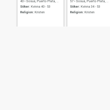
40
•
Sosuá, Puerto Plata, Dominikanska Rep.
57
•
Sosuá, Puerto Plata, Dominikanska Rep.
Söker:
Kvinna 40 - 53
Söker:
Kvinna 34 - 53
Religion:
Kristen
Religion:
Kristen
Remy
Méus
38
•
Sosuá, Puerto Plata, Dominikanska Rep.
28
•
Sosuá, Puerto Plata, Dominikanska Rep.
Söker:
Kvinna 26 - 46
Söker:
Kvinna 20 - 38