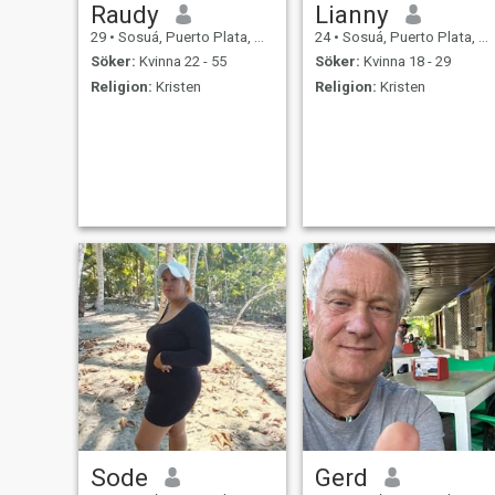
Raudy
Lianny
29
•
Sosuá, Puerto Plata, Dominikanska Rep.
24
•
Sosuá, Puerto Plata, Dominikanska Rep.
Söker:
Kvinna 22 - 55
Söker:
Kvinna 18 - 29
Religion:
Kristen
Religion:
Kristen
Sode
Gerd