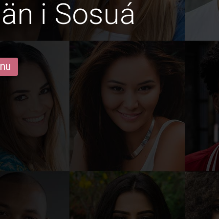
än i Sosuá
 nu