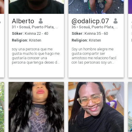
Alberto
@odalicp.07
31
•
Sosuá, Puerto Plata, Dominikanska Rep.
36
•
Sosuá, Puerto Plata, Dominikanska Rep.
Söker:
Kvinna 22 - 40
Söker:
Kvinna 35 - 60
Religion:
Kristen
Religion:
Kristen
soy una persona que me
Soy un hombre alegre me
gusta mucho lo que hago me
gusta compartir ser
gustaría conocer una
amistoso me relaciono facil
persona que tenga deseo de
con las personas soy un
superación junto soy de
buen hombre amoroso y
República Dominicana
tierno