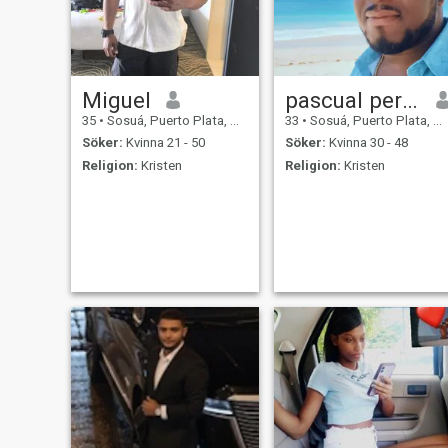
Miguel
pascual perez
35
•
Sosuá, Puerto Plata, Dominikanska Rep.
33
•
Sosuá, Puerto Plata, Dominikanska Rep.
Söker:
Kvinna 21 - 50
Söker:
Kvinna 30 - 48
Religion:
Kristen
Religion:
Kristen