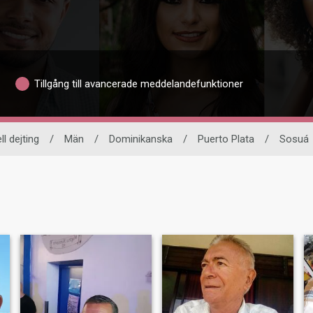
Tillgång till avancerade meddelandefunktioner
ll dejting
/
Män
/
Dominikanska
/
Puerto Plata
/
Sosuá