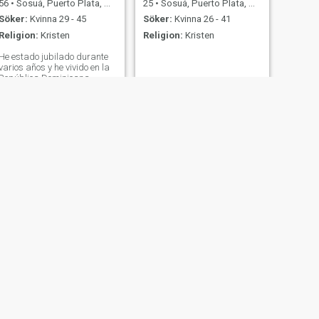
56
•
Sosuá, Puerto Plata, Dominikanska Rep.
25
•
Sosuá, Puerto Plata, Dominikanska Rep.
Söker:
Kvinna 29 - 45
Söker:
Kvinna 26 - 41
Religion:
Kristen
Religion:
Kristen
He estado jubilado durante
varios años y he vivido en la
República Dominicana
durante 13 años. Creo que
su país es mi hogar
NÄSTA
Jose
29
•
Sosuá, Puerto Plata, Dominikanska Rep.
Söker:
Kvinna 20 - 40