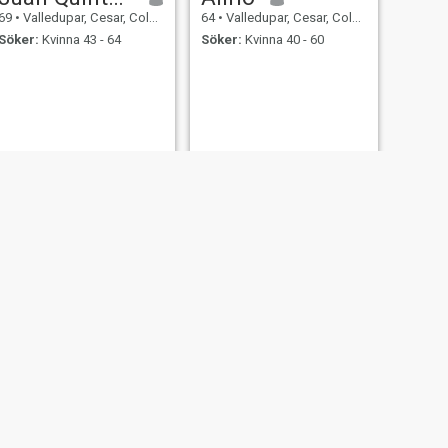
69
•
Valledupar, Cesar, Colombia
64
•
Valledupar, Cesar, Colombia
Söker:
Kvinna 43 - 64
Söker:
Kvinna 40 - 60
NÄSTA
Leo
65
•
Valledupar, Cesar, Colombia