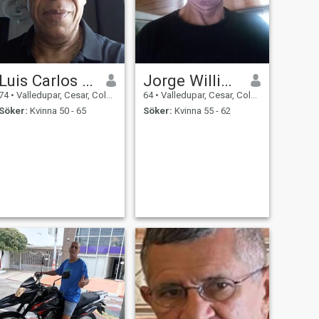
Luis Carlos Roys
Jorge William
74
•
Valledupar, Cesar, Colombia
64
•
Valledupar, Cesar, Colombia
Söker:
Kvinna 50 - 65
Söker:
Kvinna 55 - 62