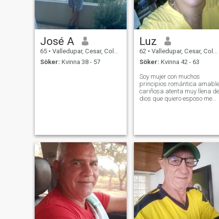
José A
Luz
65
•
Valledupar, Cesar, Colombia
62
•
Valledupar, Cesar, Colombia
Söker:
Kvinna 38 - 57
Söker:
Kvinna 42 - 63
Soy mujer con muchos
principios romántica amabl
cariñosa atenta muy llena de
dios que quiero esposo me
ame con alma corazón de
verdad seamos muy feliz