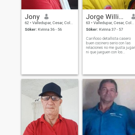
Jony
Jorge William Pineda alfonso
62
•
Valledupar, Cesar, Colombia
63
•
Valledupar, Cesar, Colombia
Söker:
Kvinna 36 - 56
Söker:
Kvinna 37 - 57
Cariñoso detallista casero
buen cocinero serio con las
relaciones no me gusta juga
ni que jueguen con los
sentimientos