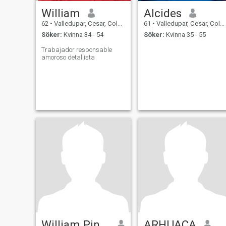
William
Alcides
62
•
Valledupar, Cesar, Colombia
61
•
Valledupar, Cesar, Colombia
Söker:
Kvinna 34 - 54
Söker:
Kvinna 35 - 55
Trabajador responsable
amoroso detallista
William Pineda
ARHUACA