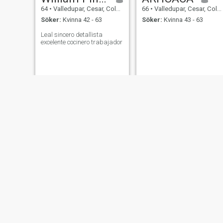
64
•
Valledupar, Cesar, Colombia
66
•
Valledupar, Cesar, Colombia
Söker:
Kvinna 42 - 63
Söker:
Kvinna 43 - 63
Leal sincero detallista
excelente cocinero trabajador
Leunam
Camilo Ernesto
62
•
Valledupar, Cesar, Colombia
61
•
Valledupar, Cesar, Colombia