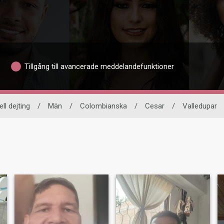
Tillgång till avancerade meddelandefunktioner
ll dejting
/
Män
/
Colombianska
/
Cesar
/
Valledupar