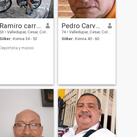
Ramiro carreño vertel
Pedro Carvajal Pérez
63
•
Valledupar, Cesar, Colombia
74
•
Valledupar, Cesar, Colombia
Söker:
Kvinna 34 - 53
Söker:
Kvinna 40 - 60
Deportista y músico