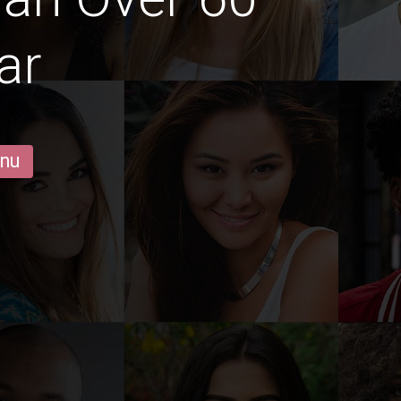
ar
 nu