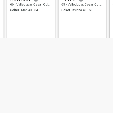
66
•
Valledupar, Cesar, Colombia
65
•
Valledupar, Cesar, Colombia
Söker:
Man 43 - 64
Söker:
Kvinna 42 - 63
Fredy Alonso
blanca colmenares
64
•
Valledupar, Cesar, Colombia
68
•
Valledupar, Cesar, Colombia