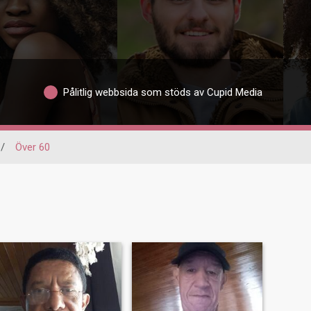
Pålitlig webbsida som stöds av Cupid Media
/
Över 60