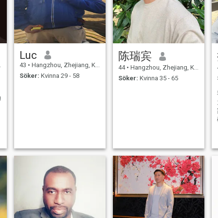
Luc
陈瑞宾
43
•
Hangzhou, Zhejiang, Kina
44
•
Hangzhou, Zhejiang, Kina
Söker:
Kvinna 29 - 58
Söker:
Kvinna 35 - 65
g