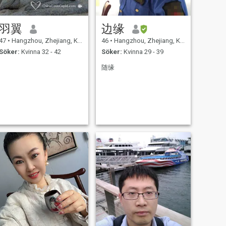
羽翼
边缘
47
•
Hangzhou, Zhejiang, Kina
46
•
Hangzhou, Zhejiang, Kina
Söker:
Kvinna 32 - 42
Söker:
Kvinna 29 - 39
随缘