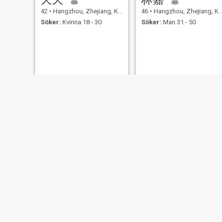
42
•
Hangzhou, Zhejiang, Kina
46
•
Hangzhou, Zhejiang, Kina
Söker:
Kvinna 18 - 30
Söker:
Man 31 - 50