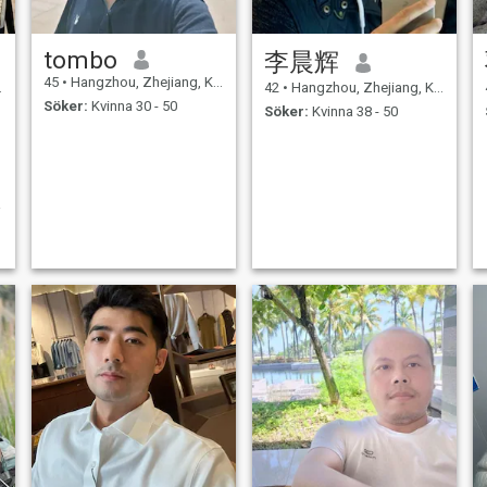
tombo
李晨辉
45
•
Hangzhou, Zhejiang, Kina
42
•
Hangzhou, Zhejiang, Kina
Söker:
Kvinna 30 - 50
Söker:
Kvinna 38 - 50