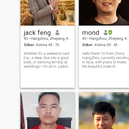
jack feng
mond
45
•
Hangzhou, Zhejiang, Kina
45
•
Hangzhou, Zhejiang, Kina
Söker:
Kvinna 45 - 70
Söker:
Kvinna 30 - 43
Whether it’s a weekend road
Hello there! I'm from China
trip, a deep dive into a good
HangZhou, currently residin
book, or dancing terribly at
in Asia, with plans to make
weddings—I’m all in. Looking
the beautiful state of
for someone kind, curious,
California my future home.
and ready to build
My life is a tapestry of
something real. Bonus points
passions that includes
if you love music, sunsets,
literature, cinema, music,
and can handle a little
fashion, technology, and
sarcasm
embracing the g