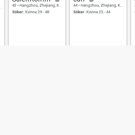
43
•
Hangzhou, Zhejiang, Kina
44
•
Hangzhou, Zhejiang, Kina
Söker:
Kvinna 29 - 48
Söker:
Kvinna 25 - 44
degree
Mars
42
•
Hangzhou, Zhejiang, Kina
48
•
Hangzhou, Zhejiang, Kina