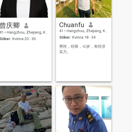
Chuanfu
曾庆卿
41
•
Hangzhou, Zhejiang, Kina
41
•
Hangzhou, Zhejiang, Kina
Söker:
Kvinna 18 - 34
Söker:
Kvinna 20 - 30
男性，经商，40岁，有经济
实力。