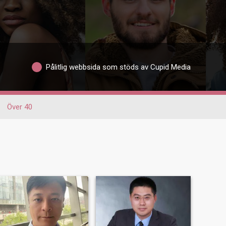
Pålitlig webbsida som stöds av Cupid Media
Över 40