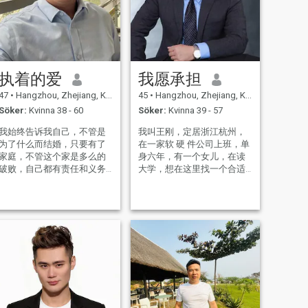
执着的爱
我愿承担
47
•
Hangzhou, Zhejiang, Kina
45
•
Hangzhou, Zhejiang, Kina
Söker:
Kvinna 38 - 60
Söker:
Kvinna 39 - 57
我始终告诉我自己，不管是
我叫王刚，定居浙江杭州，
为了什么而结婚，只要有了
在一家软 硬 件公司上班，单
家庭，不管这个家是多么的
身六年，有一个女儿，在读
破败，自己都有责任和义务
大学，想在这里找一个合适
让这个家变得温馨，这是一
自己的，但愿你就是我要找
个男人的责任和担当
的那一半