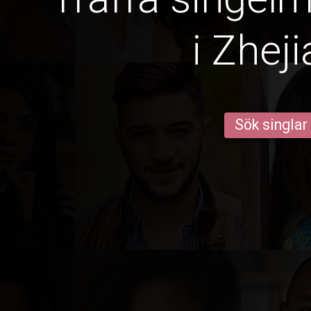
i Zhej
Sök singlar