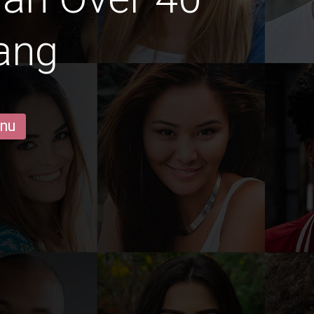
iang
 nu