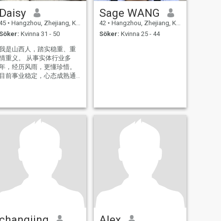
Daisy
Sage WANG
45
•
Hangzhou, Zhejiang, Kina
42
•
Hangzhou, Zhejiang, Kina
Söker:
Kvinna 31 - 50
Söker:
Kvinna 25 - 44
我是山西人，踏实稳重、重
情重义。 从事实体行业多
年，经历风雨，更懂珍惜。
目前事业稳定，心态成熟通
透，对感情认真专一。 愿寻
一位三观相合、善良真诚的
伴侣。聪明的你看照片有惊
。 接受异地，真心相伴，
安稳度日。 非诚勿扰。
changjing
Alex