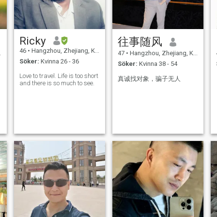
Ricky
往事随风
46
•
Hangzhou, Zhejiang, Kina
47
•
Hangzhou, Zhejiang, Kina
Söker:
Kvinna 26 - 36
Söker:
Kvinna 38 - 54
Love to travel. Life is too short
真诚找对象，骗子无人
and there is so much to see.