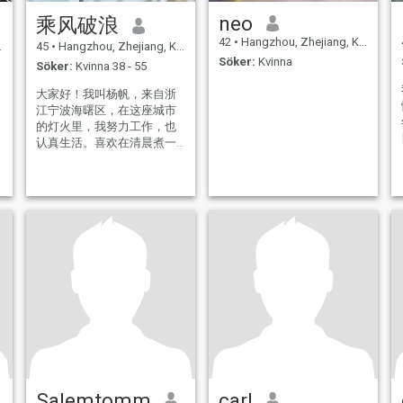
neo
乘风破浪
42
•
Hangzhou, Zhejiang, Kina
45
•
Hangzhou, Zhejiang, Kina
Söker:
Kvinna
Söker:
Kvinna 38 - 55
大家好！我叫杨帆，来自浙
江宁波海曙区，在这座城市
的灯火里，我努力工作，也
认真生活。喜欢在清晨煮一
杯咖啡看本书，周末背着相
机记录街头巷尾的烟火气，
偶尔心血来潮下厨挑战新菜
喜
谱（虽然有时会翻车）。
Salemtomm
carl