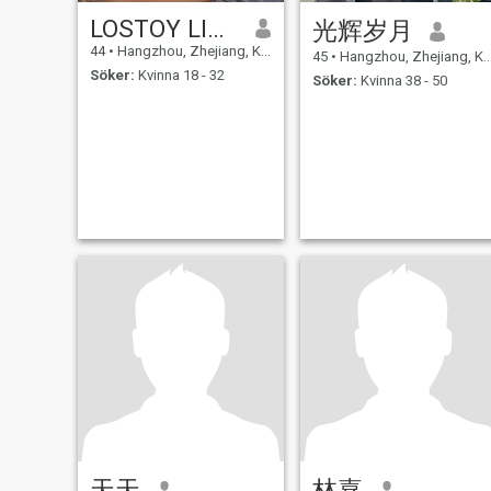
LOSTOY LIN LONGXING
光辉岁月
44
•
Hangzhou, Zhejiang, Kina
45
•
Hangzhou, Zhejiang, Kina
Söker:
Kvinna 18 - 32
Söker:
Kvinna 38 - 50
天天
林嘉