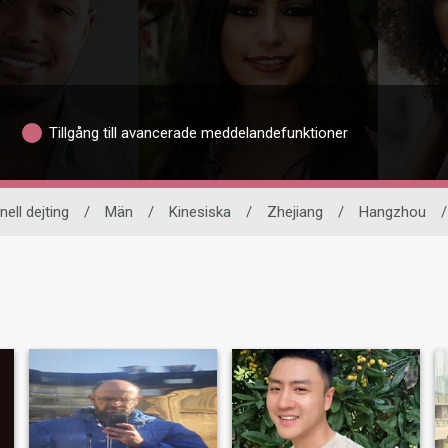
Tillgång till avancerade meddelandefunktioner
nell dejting
/
Män
/
Kinesiska
/
Zhejiang
/
Hangzhou
/