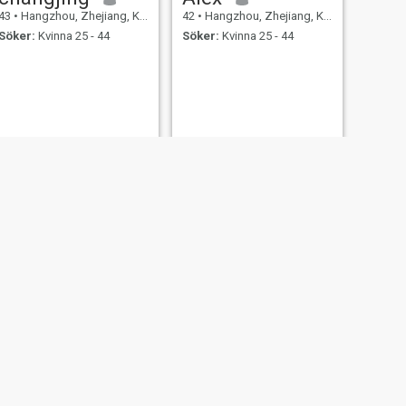
43
•
Hangzhou, Zhejiang, Kina
42
•
Hangzhou, Zhejiang, Kina
Söker:
Kvinna 25 - 44
Söker:
Kvinna 25 - 44