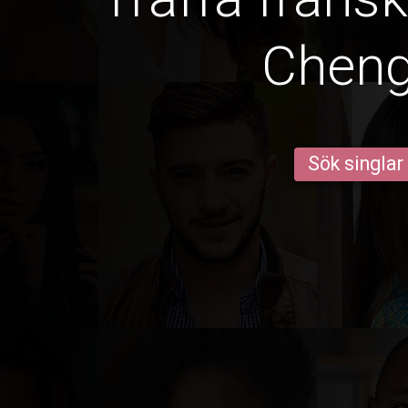
Chen
Sök singlar