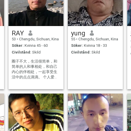
RAY
yung
53
•
Chengdu, Sichuan, Kina
55
•
Chengdu, Sichuan, Kina
Söker:
Kvinna 45 - 60
Söker:
Kvinna 18 - 33
Civilstånd:
Skild
Civilstånd:
Skild
圈子不大，生活很简单，和
简单的人和事相处，和自己
内心的伴相处，一起享受生
活中的点点滴滴。 个人爱
好：旅游、运动、烹饪、书
法、唱歌 两个人相处交往我
明白很多道理，每个人都是
不同的，我不会要求我的另
一半成为我想要的模样，而
是多多的包容对方，理解对
方，没有人是完美的。你就
是你自己，而我也是我自
己，两个人在一起是相互成
就彼此，而不是迁就。余生