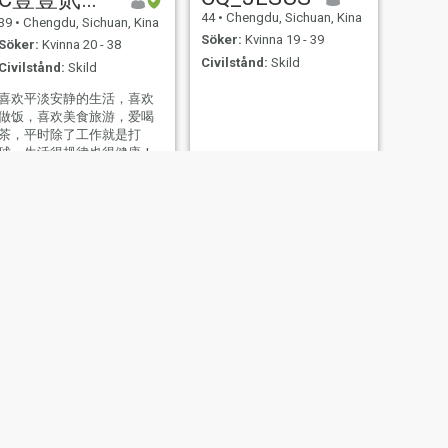
44
•
Chengdu, Sichuan, Kina
39
•
Chengdu, Sichuan, Kina
Söker:
Kvinna 19 - 39
Söker:
Kvinna 20 - 38
Civilstånd:
Skild
Civilstånd:
Skild
喜欢平淡安静的生活，喜欢
做饭，喜欢美食旅游，爱喝
茶，平时除了工作就是打
球，生活很规律也很健康！
生活圈子很干净！c壹壹贰捌
柒壹叁，希望你内心快乐！
爱笑
NÄSTA
林凡
46
•
Chengdu, Sichuan, Kina