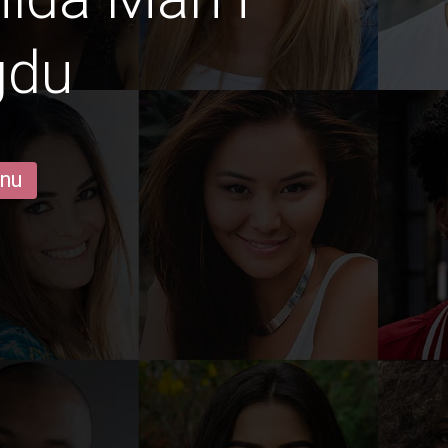
gdu
 nu