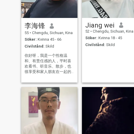
owned research institute.
After retiring and livi
Jiang wei
李海锋
52
•
Chengdu, Sichuan, Kina
55
•
Chengdu, Sichuan, Kina
Söker:
Kvinna 18 - 45
Söker:
Kvinna 45 - 66
Civilstånd:
Skild
Civilstånd:
Skild
你好呀，我是一个性格温
和、有责任感的人，平时喜
欢看书、听音乐、散步，也
很享受和家人朋友在一起的
时光。工作上认真踏实，生
活中追求简单和稳定。希望
在这里遇到一个三观契合、
能够互相陪伴的人，一起聊
聊天、看电影、做顿饭，慢
慢把日子过成我们想要的样
子。