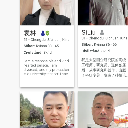
SiLiu
袁林
81
•
Chengdu, Sichuan, Kina
51
•
Chengdu, Sichuan, Kina
Söker:
Kvinna 36 - 66
Söker:
Kvinna 33 - 45
Civilstånd:
Skild
Civilstånd:
Skild
我是大型国企研究院的高级
I am a responsible and kind-
工程师，研究员。退休独居
hearted person. I am
divorced, and my profession
后，从事研究和创作，出版
is a university teacher. I have
了科研专著，发表了科技论
a stable job and income, as
文和诗文作品。我为人正直
well as a house with
善良，外表儒雅年轻，心态
independent property rights.
青春犹在，体健肤白，无不
I like traveling and listening
to music, etc.
良嗜好。兴趣爱好广泛，交
友大度随和,有较强的独立生
活能力。独生女博士毕业后
在外地高校任教。主页中的
个人相片为近年所摄。 I am
a senior engineer and
researcher in a large state-