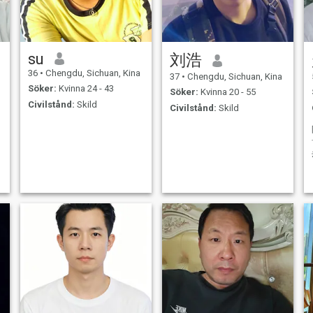
不想在将就了。 我的理想是
在退休后能够携着自己的另
一半将足迹遍布咱们祖国的
大好河山，买一辆房车，做
su
刘浩
好计划，一起踏上旅居的生
活，感受不同地方的风土人
36
•
Chengdu, Sichuan, Kina
37
•
Chengdu, Sichuan, Kina
情，全身心的
Söker:
Kvinna 24 - 43
Söker:
Kvinna 20 - 55
Civilstånd:
Skild
Civilstånd:
Skild