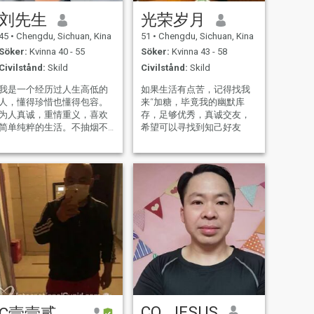
刘先生
光荣岁月
45
•
Chengdu, Sichuan, Kina
51
•
Chengdu, Sichuan, Kina
Söker:
Kvinna 40 - 55
Söker:
Kvinna 43 - 58
Civilstånd:
Skild
Civilstånd:
Skild
我是一个经历过人生高低的
如果生活有点苦，记得找我
人，懂得珍惜也懂得包容。
来“加糖，毕竟我的幽默库
为人真诚，重情重义，喜欢
存，足够优秀，真诚交友，
简单纯粹的生活。不抽烟不
希望可以寻找到知己好友
喝酒，有责任感，有生活目
标。希望在人生下半程，能
和一位懂得相互陪伴、彼此
扶持的女士共度时光。
CQ_JESUS
C壹壹贰捌柒壹叁