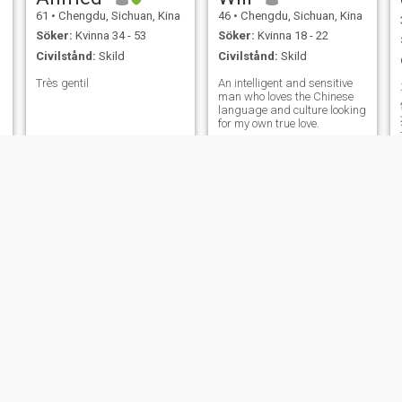
61
•
Chengdu, Sichuan, Kina
46
•
Chengdu, Sichuan, Kina
Söker:
Kvinna 34 - 53
Söker:
Kvinna 18 - 22
Civilstånd:
Skild
Civilstånd:
Skild
Très gentil
An intelligent and sensitive
man who loves the Chinese
language and culture looking
for my own true love.
yuanlin
山水有相逢
50
•
Chengdu, Sichuan, Kina
45
•
Chengdu, Sichuan, Kina