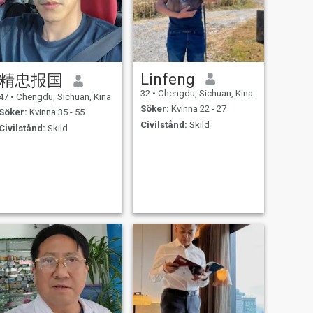
Linfeng
精忠报国
32
•
Chengdu, Sichuan, Kina
47
•
Chengdu, Sichuan, Kina
Söker:
Kvinna 22 - 27
Söker:
Kvinna 35 - 55
Civilstånd:
Skild
Civilstånd:
Skild