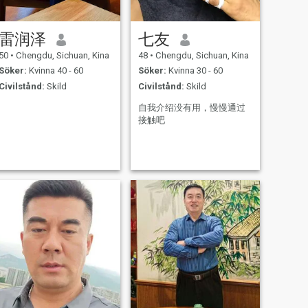
雷润泽
七友
50
•
Chengdu, Sichuan, Kina
48
•
Chengdu, Sichuan, Kina
Söker:
Kvinna 40 - 60
Söker:
Kvinna 30 - 60
Civilstånd:
Skild
Civilstånd:
Skild
自我介绍没有用，慢慢通过
接触吧