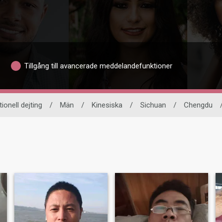
Tillgång till avancerade meddelandefunktioner
tionell dejting
/
Män
/
Kinesiska
/
Sichuan
/
Chengdu