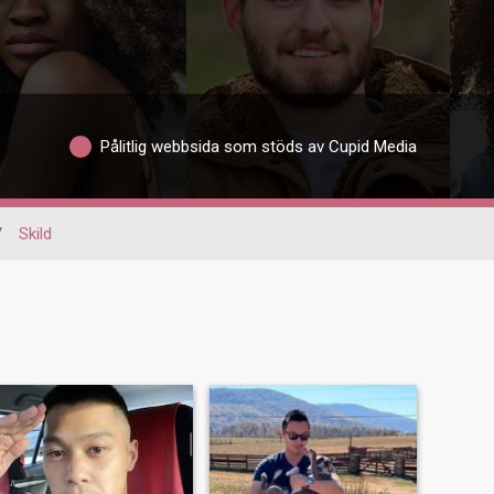
Pålitlig webbsida som stöds av Cupid Media
/
Skild