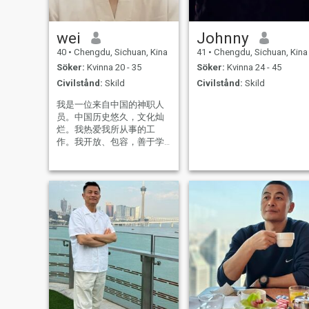
wei
Johnny
40
•
Chengdu, Sichuan, Kina
41
•
Chengdu, Sichuan, Kina
Söker:
Kvinna 20 - 35
Söker:
Kvinna 24 - 45
Civilstånd:
Skild
Civilstånd:
Skild
我是一位来自中国的神职人
员。中国历史悠久，文化灿
烂。我热爱我所从事的工
作。我开放、包容，善于学
习其他文化，并找出不同文
化的共同点。对生活充满激
情，喜欢运动、沙滩和阳
光。