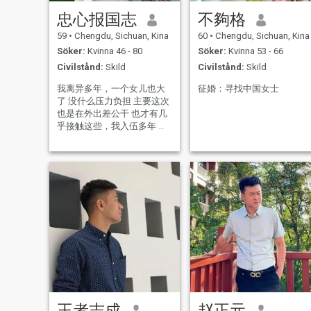
忠心报国志
不夠格
59
•
Chengdu, Sichuan, Kina
60
•
Chengdu, Sichuan, Kina
Söker:
Kvinna 46 - 80
Söker:
Kvinna 53 - 66
Civilstånd:
Skild
Civilstånd:
Skild
我离异多年，一个女儿也大
征婚：寻找中国女士
了 没什么压力负担 主要这次
也是在外出差公干 也才有几
乎接触这些，我入伍多年 也
渴望真心能遇到那个她
王者志成
赵正元