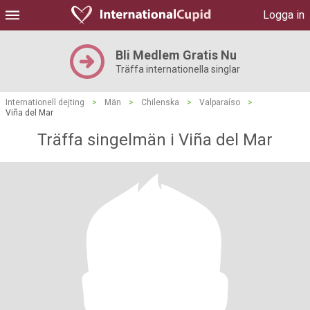
Logga in
Bli Medlem Gratis Nu
Träffa internationella singlar
Internationell dejting
>
Män
>
Chilenska
>
Valparaíso
>
Viña del Mar
Träffa singelmän i Viña del Mar