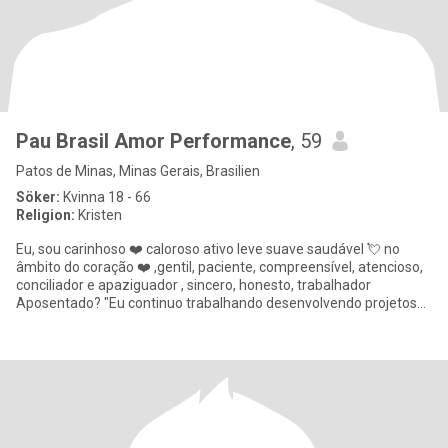
Pau Brasil Amor Performance
, 59
Patos de Minas, Minas Gerais, Brasilien
Söker:
Kvinna 18 - 66
Religion:
Kristen
Eu, sou carinhoso ❤️ caloroso ativo leve suave saudável 💘 no
âmbito do coração ❤️ ,gentil, paciente, compreensível, atencioso,
conciliador e apaziguador , sincero, honesto, trabalhador
Aposentado? "Eu continuo trabalhando desenvolvendo projetos
auto