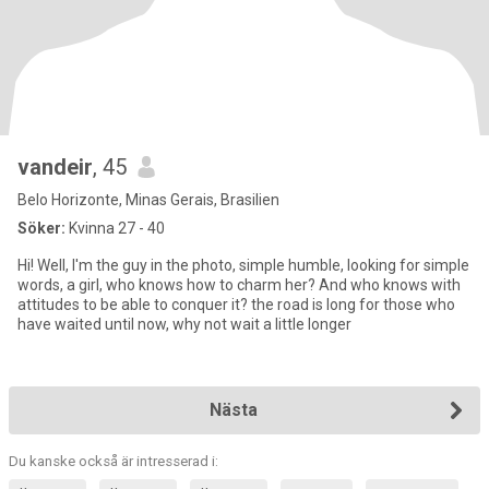
vandeir
, 45
Belo Horizonte, Minas Gerais, Brasilien
Söker:
Kvinna 27 - 40
Hi! Well, I'm the guy in the photo, simple humble, looking for simple
words, a girl, who knows how to charm her? And who knows with
attitudes to be able to conquer it? the road is long for those who
have waited until now, why not wait a little longer
Nästa
Du kanske också är intresserad i: