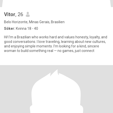
Vitor
, 26
Belo Horizonte, Minas Gerais, Brasilien
Söker:
Kvinna 18 - 40
Hi! I'm a Brazilian who works hard and values honesty, loyalty, and
good conversations. I love traveling, learning about new cultures,
and enjoying simple moments. I'm looking for a kind, sincere
woman to build something real — no games, just connect