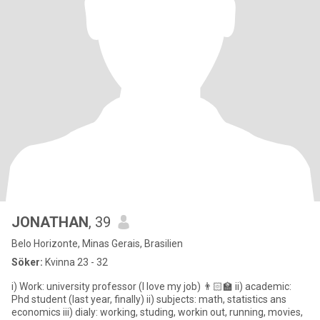
JONATHAN
, 39
Belo Horizonte, Minas Gerais, Brasilien
Söker:
Kvinna 23 - 32
i) Work: university professor (I love my job) 👨🏻‍🏫 ii) academic:
Phd student (last year, finally) ii) subjects: math, statistics ans
economics iii) dialy: working, studing, workin out, running, movies,