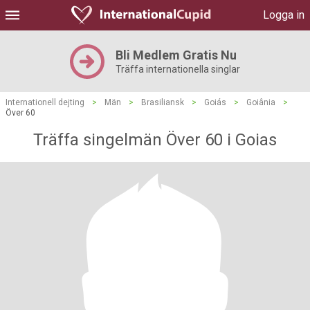
Logga in
Bli Medlem Gratis Nu
Träffa internationella singlar
Internationell dejting
>
Män
>
Brasiliansk
>
Goiás
>
Goiânia
>
Över 60
Träffa singelmän Över 60 i Goias