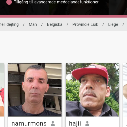
Tillgång till avancerade meddelandefunktioner
ell dejting
/
Män
/
Belgiska
/
Provincie Luik
/
Liège
/
namurmons
hajii