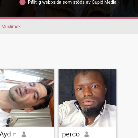
Pålitlig webbsida som stöds av Cupid Media
Muslimsk
Aydin
perco