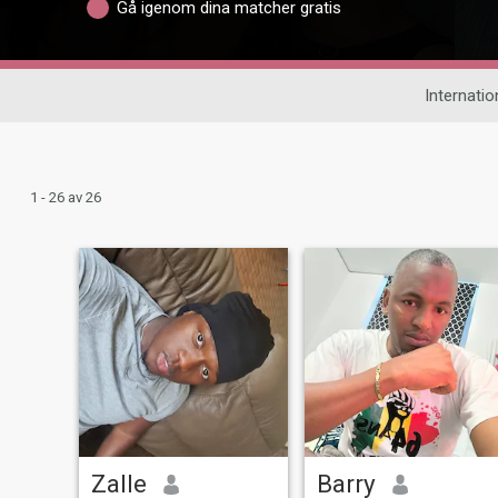
Gå igenom dina matcher gratis
Internation
1 - 26 av 26
Zalle
Barry