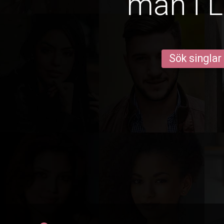
män i L
Sök singlar