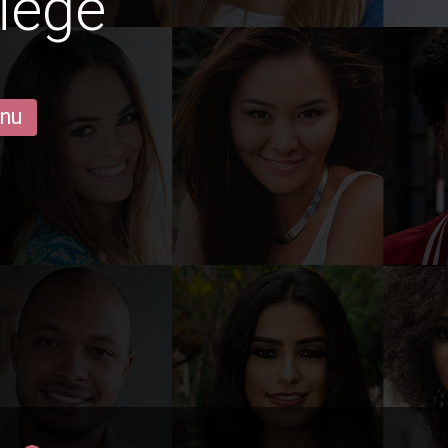
iège
 nu