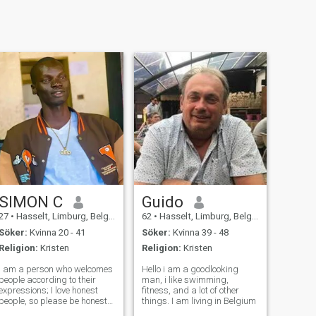
SIMON C
Guido
27
•
Hasselt, Limburg, Belgien
62
•
Hasselt, Limburg, Belgien
Söker:
Kvinna 20 - 41
Söker:
Kvinna 39 - 48
Religion:
Kristen
Religion:
Kristen
I am a person who welcomes
Hello i am a goodlooking
people according to their
man, i like swimming,
expressions; I love honest
fitness, and a lot of other
people, so please be honest
things. I am living in Belgium
whether you are correct or