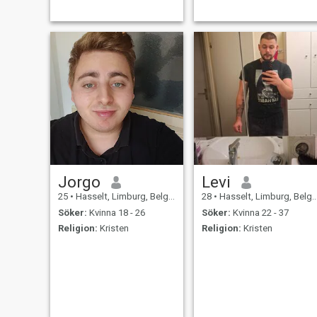
Personal style class and
emotional values combined
with passionate live and
enjoy. try to seek the best and
Jorgo
Levi
25
•
Hasselt, Limburg, Belgien
28
•
Hasselt, Limburg, Belgien
Söker:
Kvinna 18 - 26
Söker:
Kvinna 22 - 37
Religion:
Kristen
Religion:
Kristen