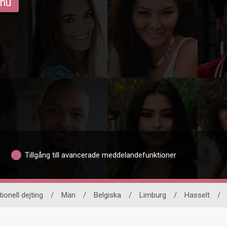
 nu
Tillgång till avancerade meddelandefunktioner
tionell dejting
/
Män
/
Belgiska
/
Limburg
/
Hasselt
/