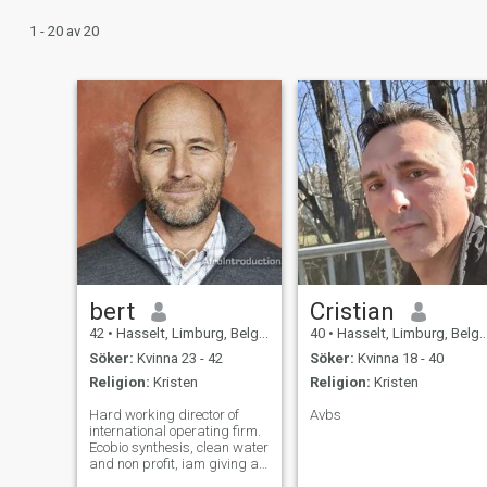
1 - 20 av 20
bert
Cristian
42
•
Hasselt, Limburg, Belgien
40
•
Hasselt, Limburg, Belgien
Söker:
Kvinna 23 - 42
Söker:
Kvinna 18 - 40
Religion:
Kristen
Religion:
Kristen
Hard working director of
Avbs
international operating firm.
Ecobio synthesis, clean water
and non profit, iam giving all
to make a better world