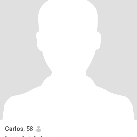
Carlos
, 58