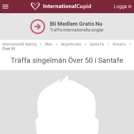
Logga in
Bli Medlem Gratis Nu
Träffa internationella singlar
Internationell dejting
>
Män
>
Argentinska
>
Santa Fe
>
Rosario
>
Över 50
Träffa singelmän Över 50 i Santafe