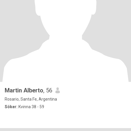
Martin Alberto
, 56
Rosario, Santa Fe, Argentina
Söker:
Kvinna 38 - 59