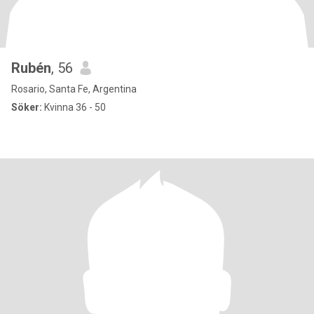
Rubén
, 56
Rosario, Santa Fe, Argentina
Söker:
Kvinna 36 - 50