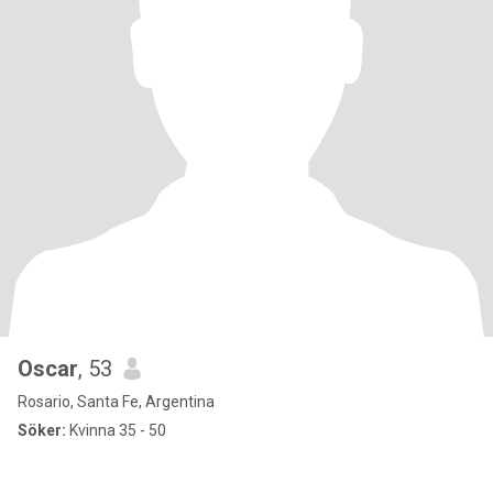
Oscar
, 53
Rosario, Santa Fe, Argentina
Söker:
Kvinna 35 - 50