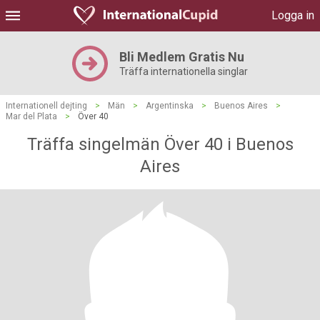
Logga in
Bli Medlem Gratis Nu
Träffa internationella singlar
Internationell dejting
>
Män
>
Argentinska
>
Buenos Aires
>
Mar del Plata
>
Över 40
Träffa singelmän Över 40 i Buenos
Aires