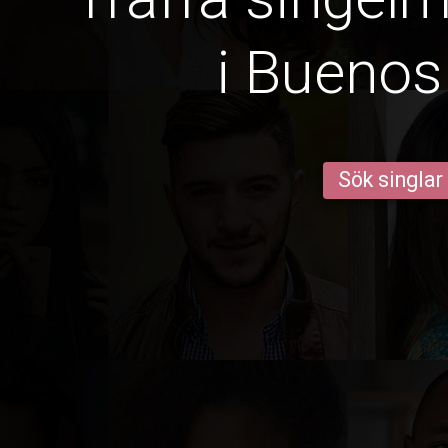
i Buenos
Sök singlar