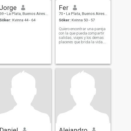
Jorge
Fer
69
•
La Plata, Buenos Aires, Argentina
70
•
La Plata, Buenos Aires, Argentina
Söker:
Kvinna 44 - 64
Söker:
Kvinna 50 - 57
Quiero encontrar una pareja
con la que pueda compartir
salidas, viajes y los demas
placeres que brida la vida.
Soy un tipo normal, pacifico,
compañero, buena perso,
siempre luzco bien y
megusta vivir de la misma
forma.
Daniel
Alejandro