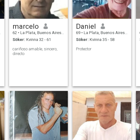
marcelo
Daniel
62
•
La Plata, Buenos Aires, Argentina
69
•
La Plata, Buenos Aires, Argentina
Söker:
Kvinna 32 - 61
Söker:
Kvinna 35 - 58
cariñoso amable, sincero,
Protector
directo