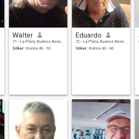
Walter
Eduardo
71
•
La Plata, Buenos Aires, Argentina
72
•
La Plata, Buenos Aires, Argentina
Söker:
Kvinna 46 - 55
Söker:
Kvinna 40 - 60