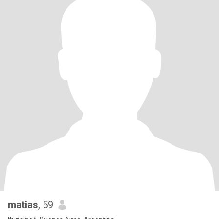
matias
, 59