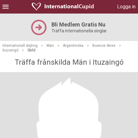
Logga in
Bli Medlem Gratis Nu
Träffa internationella singlar
Internationell dejting
>
Män
>
Argentinska
>
Buenos Aires
>
Ituzaingó
>
Skild
Träffa frånskilda Män i Ituzaingó