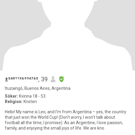
±⁵⁴⁹¹¹²⁶³³⁴⁷⁶⁵
, 39
Ituzaingó, Buenos Aires, Argentina
Söker:
Kvinna 18 - 53
Religion:
Kristen
Hello! My name is Leo, and I'm from Argentina – yes, the country
that just won the World Cup! (Don't worry, I won't talk about
football all the time, I promise). As an Argentine, I love passion,
family, and enjoying the small joys of life. We are kno