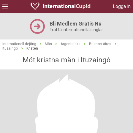
Logga in
Bli Medlem Gratis Nu
Träffa internationella singlar
Internationell dejting
>
Män
>
Argentinska
>
Buenos Aires
>
Ituzaingó
>
Kristen
Möt kristna män i Ituzaingó