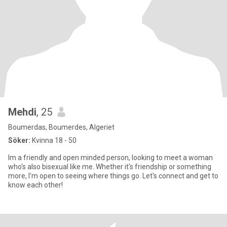
Mehdi
, 25
Boumerdas, Boumerdes, Algeriet
Söker:
Kvinna 18 - 50
Im a friendly and open minded person, looking to meet a woman
who's also bisexual like me. Whether it's friendship or something
more, I'm open to seeing where things go. Let's connect and get to
know each other!