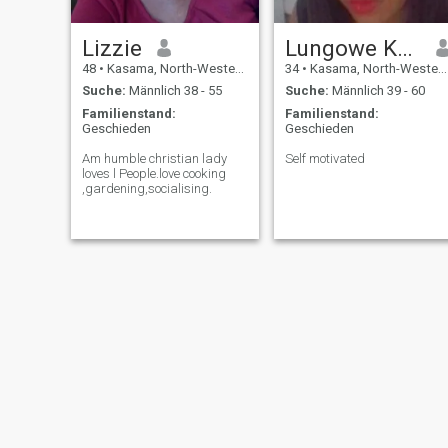
Lizzie
Lungowe Kabisa
48
•
Kasama, North-Western, Sambia
34
•
Kasama, North-Western, Sambia
Suche:
Männlich 38 - 55
Suche:
Männlich 39 - 60
Familienstand:
Familienstand:
Geschieden
Geschieden
Am humble christian lady
Self motivated
loves l People.love cooking
,gardening,socialising.