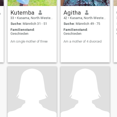
Kutemba
Agitha
33
•
Kasama, North-Western, Sambia
42
•
Kasama, North-Western, Sambia
Suche:
Männlich 31 - 51
Suche:
Männlich 49 - 75
Familienstand:
Familienstand:
Geschieden
Geschieden
Am single mother of three
Am a mother of 4 divorced