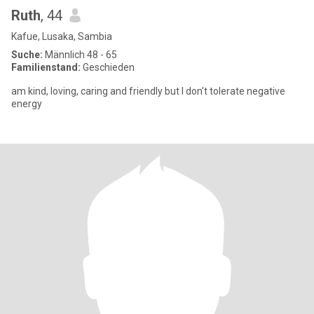
Ruth
, 44
Kafue, Lusaka, Sambia
Suche:
Männlich 48 - 65
Familienstand:
Geschieden
am kind, loving, caring and friendly but I don't tolerate negative
energy