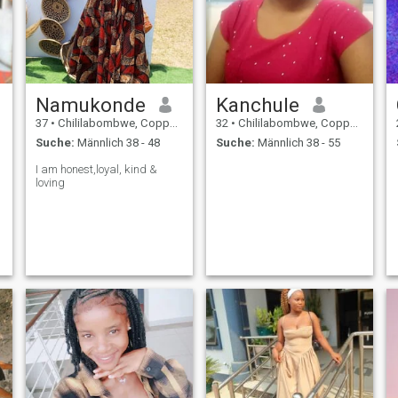
Namukonde
Kanchule
37
•
Chililabombwe, Copperbelt, Sambia
32
•
Chililabombwe, Copperbelt, Sambia
Suche:
Männlich 38 - 48
Suche:
Männlich 38 - 55
I am honest,loyal, kind &
loving