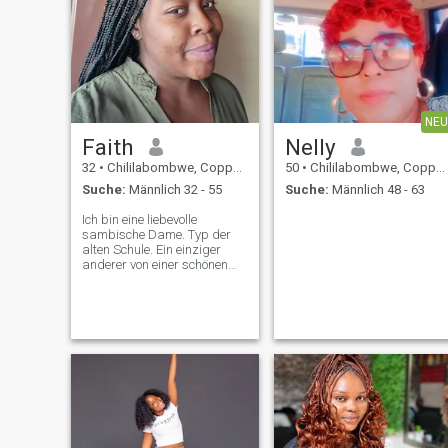
NEU
Faith
Nelly
32
•
Chililabombwe, Copperbelt, Sambia
50
•
Chililabombwe, Copperbelt, Sambia
Suche:
Männlich 32 - 55
Suche:
Männlich 48 - 63
Ich bin eine liebevolle
sambische Dame. Typ der
alten Schule. Ein einziger
anderer von einer schönen
Tochter. Ich will sehen, was
da draußen ist. Es versteht
sich von selbst, dass ich
Christ bin. Ich hoffe, einen
guten Mann zu treffen,
bodenständig. Spaß lieben.
Locker und mit Humor.