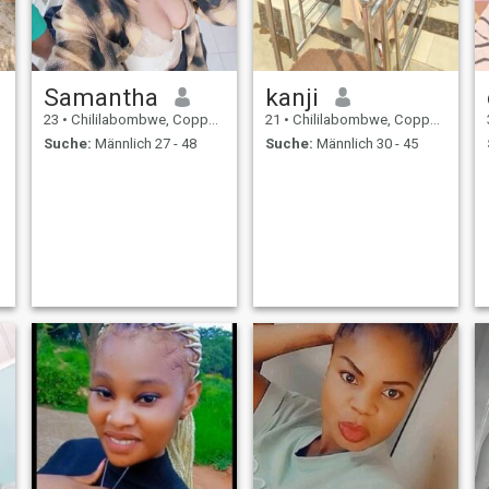
Samantha
kanji
23
•
Chililabombwe, Copperbelt, Sambia
21
•
Chililabombwe, Copperbelt, Sambia
Suche:
Männlich 27 - 48
Suche:
Männlich 30 - 45