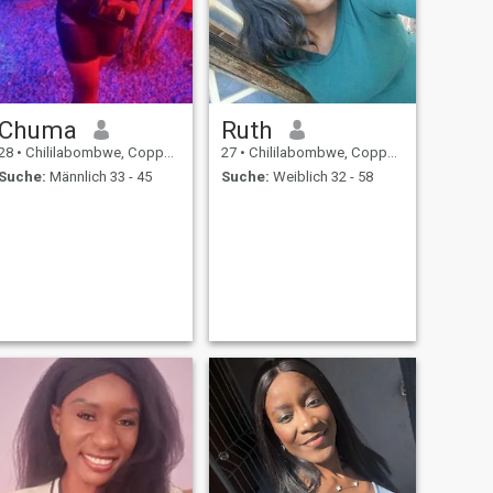
Chuma
Ruth
28
•
Chililabombwe, Copperbelt, Sambia
27
•
Chililabombwe, Copperbelt, Sambia
Suche:
Männlich 33 - 45
Suche:
Weiblich 32 - 58