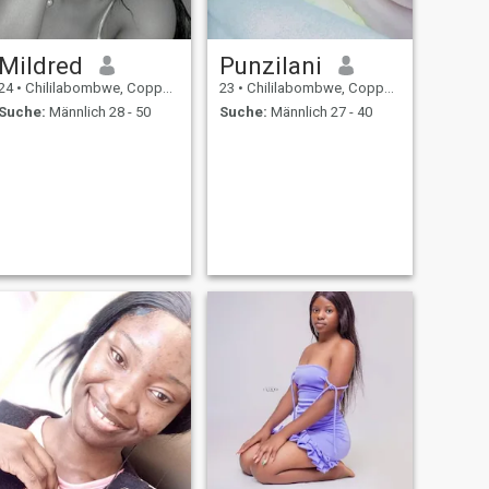
Mildred
Punzilani
24
•
Chililabombwe, Copperbelt, Sambia
23
•
Chililabombwe, Copperbelt, Sambia
Suche:
Männlich 28 - 50
Suche:
Männlich 27 - 40