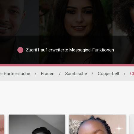
Zugriff auf erweiterte Messaging-Funktionen
le Partnersuche
/
Frauen
/
Sambische
/
Copperbelt
/
C