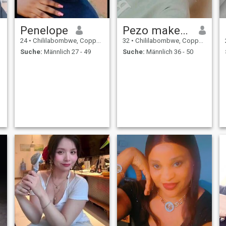
Penelope
Pezo makeche
24
•
Chililabombwe, Copperbelt, Sambia
32
•
Chililabombwe, Copperbelt, Sambia
Suche:
Männlich 27 - 49
Suche:
Männlich 36 - 50