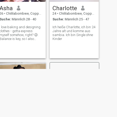
Asha
Charlotte
26
•
Chililabombwe, Copperbelt, Sambia
24
•
Chililabombwe, Copperbelt, Sambia
Suche:
Männlich 28 - 40
Suche:
Männlich 25 - 47
I love baking and designing
Ich heiße Charlotte, ich bin 24
clothes - gotta express
Jahre alt und komme aus
myself somehow, right? 😉.
sambia. Ich bin Single ohne
Balance is key, so I also
Kinder
enjoyg getting lost in a good
video game or exploring the
beauty of nature.
WEITER