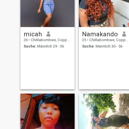
micah
Namakando
26
•
Chililabombwe, Copperbelt, Sambia
25
•
Chililabombwe, Copperbelt, Sambia
Suche:
Männlich 29 - 36
Suche:
Männlich 30 - 56