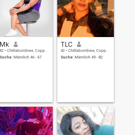
Mk
TLC
42
•
Chililabombwe, Copperbelt, Sambia
42
•
Chililabombwe, Copperbelt, Sambia
Suche:
Männlich 46 - 67
Suche:
Männlich 49 - 82