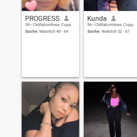
PROGRESS
Kunda
38
•
Chililabombwe, Copperbelt, Sambia
56
•
Chililabombwe, Copperbelt, Sambia
Suche:
Männlich 40 - 64
Suche:
Weiblich 52 - 67