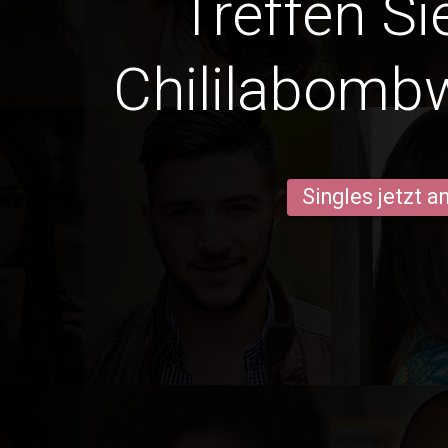
Treffen Si
Chililabomb
Singles jetzt 