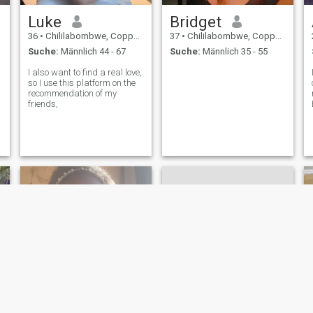
Luke
Bridget
36
•
Chililabombwe, Copperbelt, Sambia
37
•
Chililabombwe, Copperbelt, Sambia
Suche:
Männlich 44 - 67
Suche:
Männlich 35 - 55
I also want to find a real love,
so I use this platform on the
recommendation of my
friends,