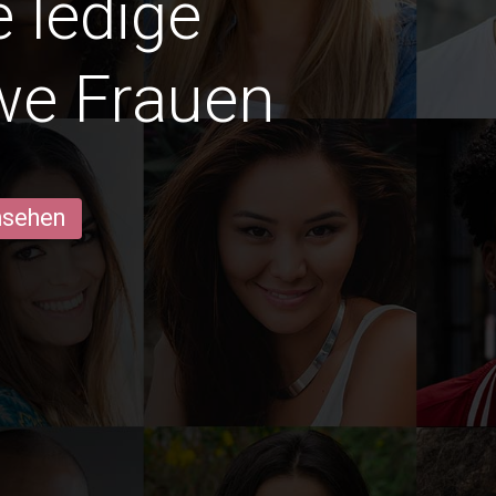
e ledige
we Frauen
ansehen