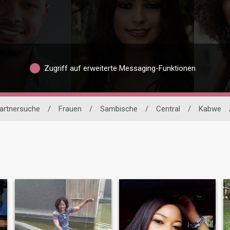
Zugriff auf erweiterte Messaging-Funktionen
Partnersuche
/
Frauen
/
Sambische
/
Central
/
Kabwe