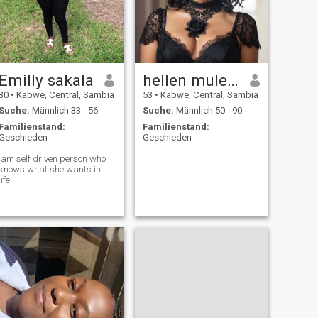
Emilly sakala
hellen mulenga
30
•
Kabwe, Central, Sambia
53
•
Kabwe, Central, Sambia
Suche:
Männlich 33 - 56
Suche:
Männlich 50 - 90
Familienstand:
Familienstand:
Geschieden
Geschieden
Iam self driven person who
knows what she wants in
life.