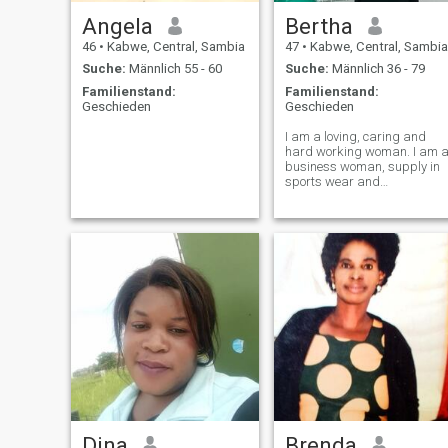
Angela
Bertha
46
•
Kabwe, Central, Sambia
47
•
Kabwe, Central, Sambia
Suche:
Männlich 55 - 60
Suche:
Männlich 36 - 79
Familienstand:
Familienstand:
Geschieden
Geschieden
I am a loving, caring and
hard working woman. I am 
business woman, supply in
sports wear and
equipments, events planner,
interior/exterior Decoration
Dina
Brenda