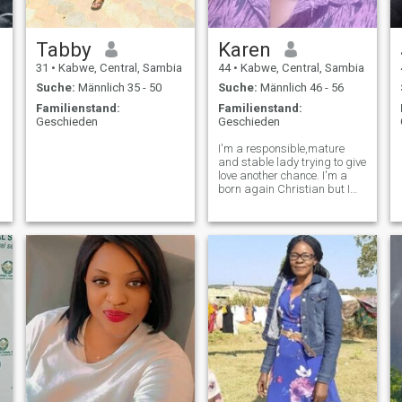
Tabby
Karen
31
•
Kabwe, Central, Sambia
44
•
Kabwe, Central, Sambia
Suche:
Männlich 35 - 50
Suche:
Männlich 46 - 56
Familienstand:
Familienstand:
Geschieden
Geschieden
I'm a responsible,mature
and stable lady trying to give
love another chance. I'm a
born again Christian but I
respect other religions as
well. l like honest and
respectful people. I'm a
social person who like
adventure, visiting historical
sites, gam