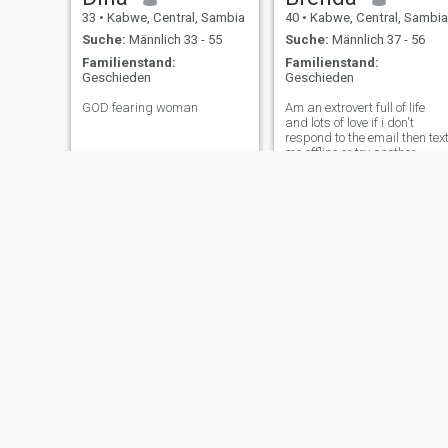
33
•
Kabwe, Central, Sambia
40
•
Kabwe, Central, Sambia
Suche:
Männlich 33 - 55
Suche:
Männlich 37 - 56
Familienstand:
Familienstand:
Geschieden
Geschieden
GOD fearing woman
Am an extrovert full of life
and lots of love if i don't
respond to the email then tex
me offline or try another
alternative for us to
communicate
Love
Janet
24
•
Kabwe, Central, Sambia
34
•
Kabwe, Central, Sambia