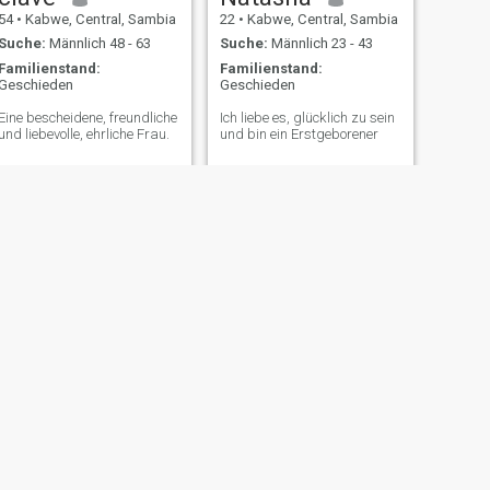
54
•
Kabwe, Central, Sambia
22
•
Kabwe, Central, Sambia
Suche:
Männlich 48 - 63
Suche:
Männlich 23 - 43
Familienstand:
Familienstand:
Geschieden
Geschieden
Eine bescheidene, freundliche
Ich liebe es, glücklich zu sein
und liebevolle, ehrliche Frau.
und bin ein Erstgeborener
WEITER
Dorica
41
•
Kabwe, Central, Sambia