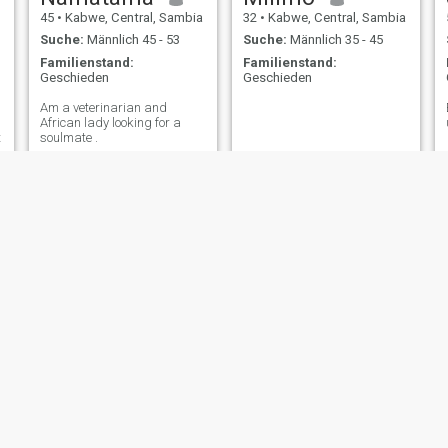
45
•
Kabwe, Central, Sambia
32
•
Kabwe, Central, Sambia
Suche:
Männlich 45 - 53
Suche:
Männlich 35 - 45
Familienstand:
Familienstand:
Geschieden
Geschieden
Am a veterinarian and
African lady looking for a
t
soulmate .
NjaM
Sashi
40
•
Kabwe, Central, Sambia
29
•
Kabwe, Central, Sambia