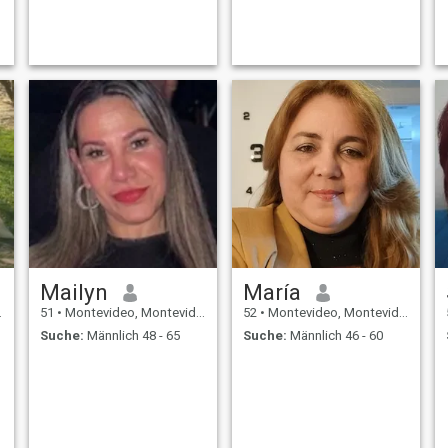
los gestos simples que dicen
mucho. Disfruto una buena
conversación, la complicidad
y la conexión real.
Mailyn
María
51
•
Montevideo, Montevideo, Uruguay
52
•
Montevideo, Montevideo, Uruguay
Suche:
Männlich 48 - 65
Suche:
Männlich 46 - 60