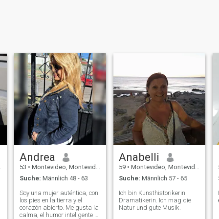
Andrea
Anabelli
53
•
Montevideo, Montevideo, Uruguay
59
•
Montevideo, Montevideo, Uruguay
Suche:
Männlich 48 - 63
Suche:
Männlich 57 - 65
Soy una mujer auténtica, con
Ich bin Kunsthistorikerin.
los pies en la tierra y el
Dramatikerin. Ich mag die
corazón abierto. Me gusta la
Natur und gute Musik.
calma, el humor inteligente y