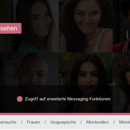
ansehen
Zugriff auf erweiterte Messaging-Funktionen
tnersuche
/
Frauen
/
Uruguayische
/
Montevideo
/
Mont