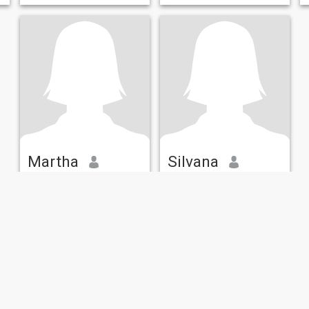
Martha
Silvana
57
•
Montevideo, Montevideo, Uruguay
54
•
Montevideo, Montevideo, Uruguay
Suche:
Männlich 50 - 63
Suche:
Männlich 48 - 62
Soy una persona honrada de
trabajo humilde prolija con
ganas de tener mi media
naranja soy sola