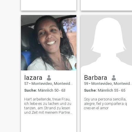
lazara
Barbara
57
•
Montevideo, Montevideo, Uruguay
59
•
Montevideo, Montevideo, Uruguay
Suche:
Männlich 50 - 63
Suche:
Männlich 55 - 65
Hart arbeitende, treue Frau,
Soy una persona sencilla,
ich liebe es zu lachen und zu
alegre, fiel y compañera q
tanzen, am Strand zu lesen
creo en el amor
und Zeit mit meinem Partner
zu verbringen