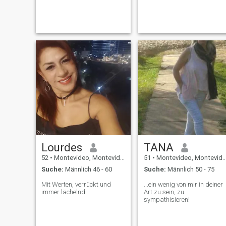
werden ausgewählt. Eine
Freundschaft ist aufrichtig,
wenn der Mensch alles sich
selbst gibt, ohne etwas
Gegenleistung zu erwarten,
obwohl es notwendig ist,
dass das Interesse, die
Veranlagung, die Kontinuität
und die Bindung auf
Gegenseitigkeit beruhen.
Meine E-Mail.
Gluzmarinadelcarmen@gmail.com
Lourdes
TANA
52
•
Montevideo, Montevideo, Uruguay
51
•
Montevideo, Montevideo, Uruguay
Suche:
Männlich 46 - 60
Suche:
Männlich 50 - 75
Mit Werten, verrückt und
...ein wenig von mir in deiner
immer lächelnd
Art zu sein, zu
sympathisieren!