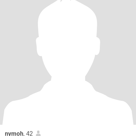
nymoh
, 42