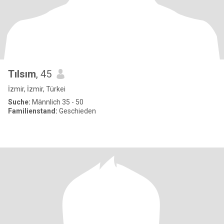
Tılsım
, 45
İzmir, İzmir, Türkei
Suche:
Männlich 35 - 50
Familienstand:
Geschieden