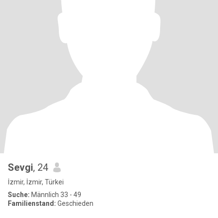
Sevgi
, 24
İzmir, İzmir, Türkei
Suche:
Männlich 33 - 49
Familienstand:
Geschieden