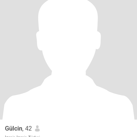
Gülcin
, 42