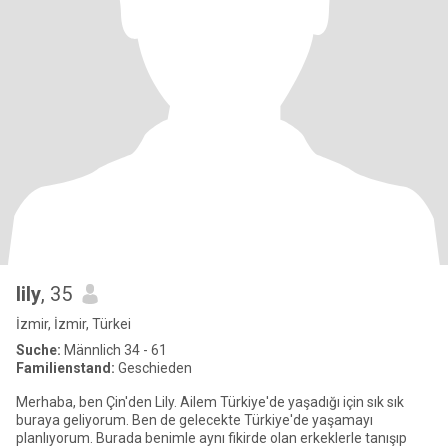
lily
, 35
İzmir, İzmir, Türkei
Suche:
Männlich 34 - 61
Familienstand:
Geschieden
Merhaba, ben Çin'den Lily. Ailem Türkiye'de yaşadığı için sık sık
buraya geliyorum. Ben de gelecekte Türkiye'de yaşamayı
planlıyorum. Burada benimle aynı fikirde olan erkeklerle tanışıp