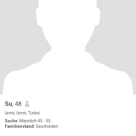
Su
, 48
İzmir, İzmir, Türkei
Suche:
Männlich 45 - 55
Familienstand:
Geschieden