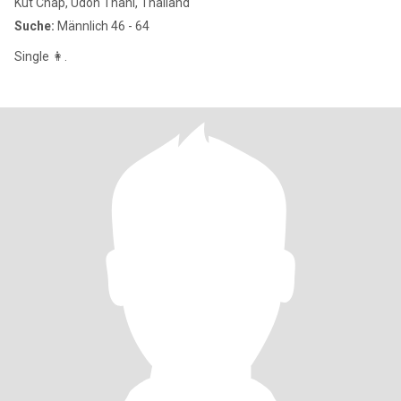
Kut Chap, Udon Thani, Thailand
Suche:
Männlich 46 - 64
Single 👩.