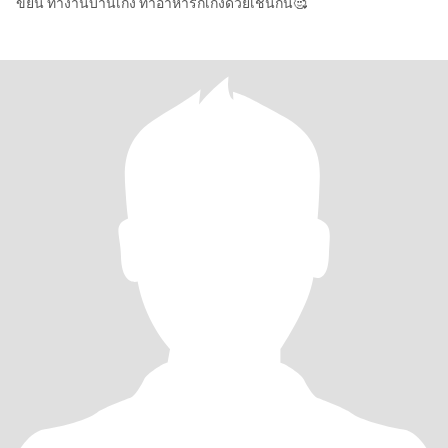
ขยัน ทำงานบ้านเก่ง ทำอาหารก็เก่งด้วยเช่นกัน🥰