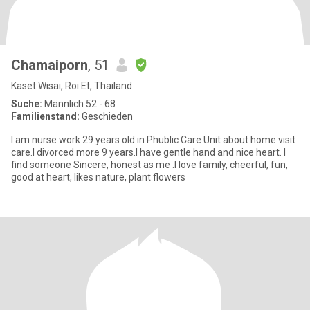
Chamaiporn
, 51
Kaset Wisai, Roi Et, Thailand
Suche:
Männlich 52 - 68
Familienstand:
Geschieden
I am nurse work 29 years old in Phublic Care Unit about home visit
care.I divorced more 9 years.I have gentle hand and nice heart. I
find someone Sincere, honest as me .I love family, cheerful, fun,
good at heart, likes nature, plant flowers