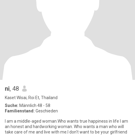
ni
, 48
Kaset Wisai, Roi Et, Thailand
Suche:
Männlich 48 - 58
Familienstand:
Geschieden
I am a middle-aged woman.Who wants true happiness in life I am
an honest and hardworking woman. Who wants a man who will
take care of me and live with me.I don't want to be your girlfriend