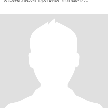
เข้มแข็งจิตใจดีชอบทะเล ภูเขา ธรรมชาติ และชอบทำสวน