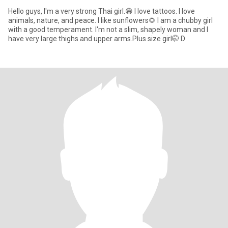
Hello guys, I'm a very strong Thai girl.😁 I love tattoos. I love
animals, nature, and peace. I like sunflowers🌻 I am a chubby girl
with a good temperament. I'm not a slim, shapely woman and I
have very large thighs and upper arms.Plus size girl🤭 D