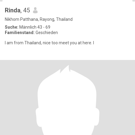
Rinda
, 45
Nikhom Patthana, Rayong, Thailand
Suche:
Männlich 43 - 69
Familienstand:
Geschieden
I am from Thailand, nice too meet you at here. I