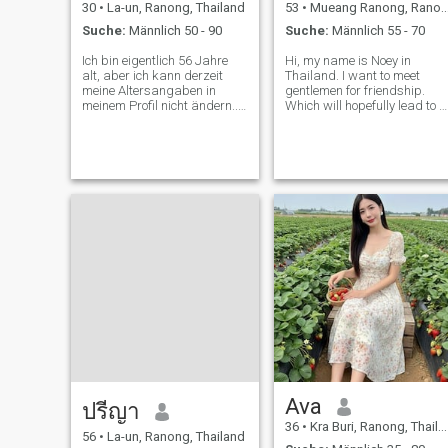
30
•
La-un, Ranong, Thailand
53
•
Mueang Ranong, Ranong, Thailand
Suche:
Männlich 50 - 90
Suche:
Männlich 55 - 70
Ich bin eigentlich 56 Jahre
Hi, my name is Noey in
alt, aber ich kann derzeit
Thailand. I want to meet
meine Altersangaben in
gentlemen for friendship.
meinem Profil nicht ändern....
Which will hopefully lead to a
Ich lebe in der Provinz
long-term commitment. I am
Ranong. Es ist ein kleiner
a Thai woman who is sweet,
Gewinn im südlichen Teil
gentle and understanding. If
Thailands, nicht zu weit von
you are interested in getting
Phuket. Ich habe gute
to know me and developing 
Gesundheit keine digitale
r
Krankheit und das ist
eigentlich meine Aktuelle
Fotos Ich habe Sinn für
Humor, höre gerne Musik,
singe, spaziere am Strand,
beobachte den
Sonnenuntergang Rauchen
Sie nicht, spielen Sie nicht,
zünden Sie, teilen Sie sich,
fürsorglich und
aufmerksam.
Ava
ปรีญา
36
•
Kra Buri, Ranong, Thailand
56
•
La-un, Ranong, Thailand