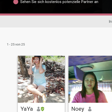
Sehen Sie sich kostenlos potenzielle Partner an
In
1 - 25 von 25
YaYa
Noey