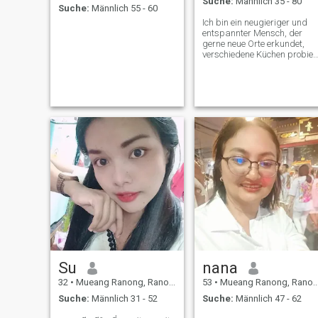
Suche:
Männlich 35 - 80
Suche:
Männlich 55 - 60
Ich bin ein neugieriger und
entspannter Mensch, der
gerne neue Orte erkundet,
verschiedene Küchen probier
und die Wochenenden im
Freien verbringt.
Su
nana
32
•
Mueang Ranong, Ranong, Thailand
53
•
Mueang Ranong, Ranong, Thailand
Suche:
Männlich 31 - 52
Suche:
Männlich 47 - 62