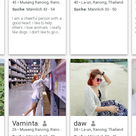
43
•
Mueang Ranong, Ranong, Thailand
40
•
La-un, Ranong, Thailand
Suche:
Männlich 43 - 54
Suche:
Männlich 30 - 50
I am a cheerful person with a
good heart. I like to help
others. I love animals. I really
like dogs. I don't like to go out
at night. like to travel in
nature or listen to music at
home. Most importantly, I
want to learn and practice
a
my English skill
Vaminta
daw
26
•
Mueang Ranong, Ranong, Thailand
38
•
La-un, Ranong, Thailand