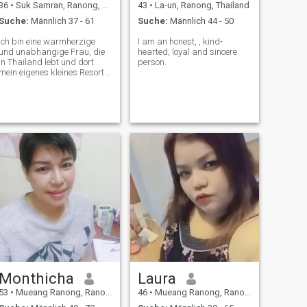
36
•
Suk Samran, Ranong, Thailand
43
•
La-un, Ranong, Thailand
Suche:
Männlich 37 - 61
Suche:
Männlich 44 - 50
Ich bin eine warmherzige
I am an honest, , kind-
und unabhängige Frau, die
hearted, loyal and sincere
in Thailand lebt und dort
person.
mein eigenes kleines Resort
betreibt. Das Leben hier ist
friedlich, aber ich glaube, es
wäre schöner, wenn man es
mit jemandem Besonderen
teilt. Ich genieße die Natur,
Reisen und einfache
Momente wie das
gemeinsame Kochen oder
den Sonnenuntergang. Ich
suche einen netten und
aufrichtigen Mann, der Liebe,
Respekt und Glück im Leben
schätzt. Wenn Sie jemand
sind, der eine echte
Verbindung aufbauen
möchte, würde ich mich
freuen, Sie kennenzulernen
Monthicha
Laura
53
•
Mueang Ranong, Ranong, Thailand
46
•
Mueang Ranong, Ranong, Thailand