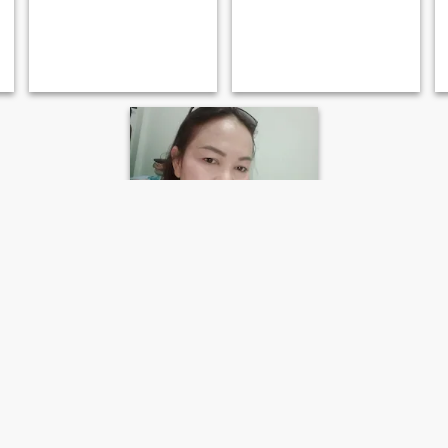
prate
48
•
Kra Buri, Ranong, Thailand
Suche:
Männlich 43 - 58
ชอบดุแลคนที่รักเรา