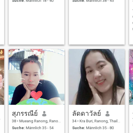
Suche:
Männlich 18 - 40
Suche:
Männlich 38 - 45
t
สุภรรณีย์
ลัดดาวัลย์
38
•
Mueang Ranong, Ranong, Thailand
34
•
Kra Buri, Ranong, Thailand
Suche:
Männlich 35 - 54
Suche:
Männlich 35 - 80