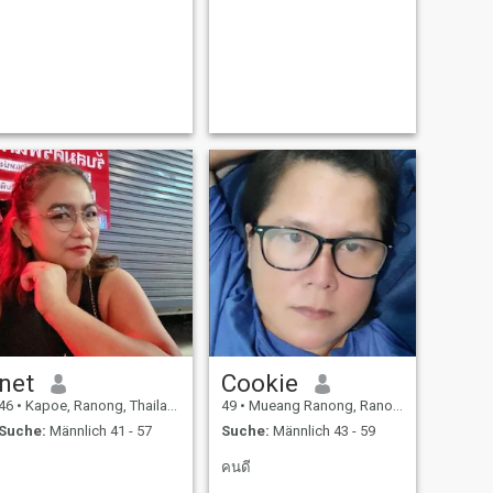
net
Cookie
46
•
Kapoe, Ranong, Thailand
49
•
Mueang Ranong, Ranong, Thailand
Suche:
Männlich 41 - 57
Suche:
Männlich 43 - 59
คนดี