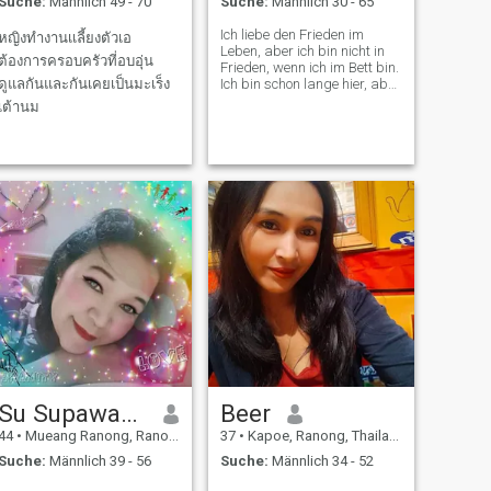
Suche:
Männlich 49 - 70
Suche:
Männlich 30 - 65
Ich liebe den Frieden im
หญิงทำงานเเลี้ยงตัวเอ
Leben, aber ich bin nicht in
ต้องการครอบครัวที่อบอุ่น
Frieden, wenn ich im Bett bin.
ดูแลกันและกันเคยเป็นมะเร็ง
Ich bin schon lange hier, aber
ich habe keine guten Leute
เต้านม
gefunden. Bitte gib mir
jemanden, der aufrichtig ist.
Su Supawadee
Beer
44
•
Mueang Ranong, Ranong, Thailand
37
•
Kapoe, Ranong, Thailand
Suche:
Männlich 39 - 56
Suche:
Männlich 34 - 52