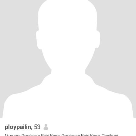
ploypailin
, 53