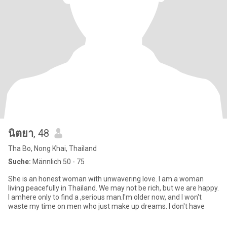
นิตยา
, 48
Tha Bo, Nong Khai, Thailand
Suche:
Männlich 50 - 75
She is an honest woman with unwavering love. I am a woman
living peacefully in Thailand. We may not be rich, but we are happy.
I amhere only to find a ,serious man.I'm older now, and I won't
waste my time on men who just make up dreams. I don't have