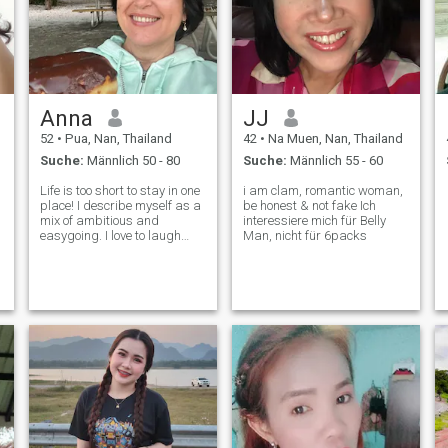
Anna
JJ
52
•
Pua, Nan, Thailand
42
•
Na Muen, Nan, Thailand
Suche:
Männlich 50 - 80
Suche:
Männlich 55 - 60
Life is too short to stay in one
i am clam, romantic woman,
place! I describe myself as a
be honest & not fake Ich
mix of ambitious and
interessiere mich für Belly
easygoing. I love to laugh
Man, nicht für 6packs
and don’t take myself too
seriously. If you’re a kind,
driven man who enjoys a
good adventure (and maybe
a little bit of dancing), we’ll ge