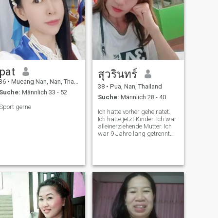
pat
สุวรินทร์
36
•
Mueang Nan, Nan, Thailand
38
•
Pua, Nan, Thailand
Suche:
Männlich 33 - 52
Suche:
Männlich 28 - 40
Sport gerne
Ich hatte vorher geheiratet.
Ich hatte jetzt Kinder. Ich war
alleinerziehende Mutter. Ich
war 9 Jahre lang getrennt
worden. Ich hatte nie eine
Beziehung, weil ich mich um
die Kinder kümmern musste.
Jetzt wuchsen die Kinder. Ich
suchte jemanden, der mein
Leben füllen und mich
annehmen würde.