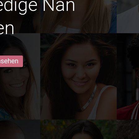
ledige Nan
en
ansehen