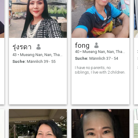
fong
รุ่งรดา
40
•
Mueang Nan, Nan, Thailand
43
•
Mueang Nan, Nan, Thailand
Suche:
Männlich 37 - 54
Suche:
Männlich 39 - 55
I have no parents, no
siblings, I live with 2 children.