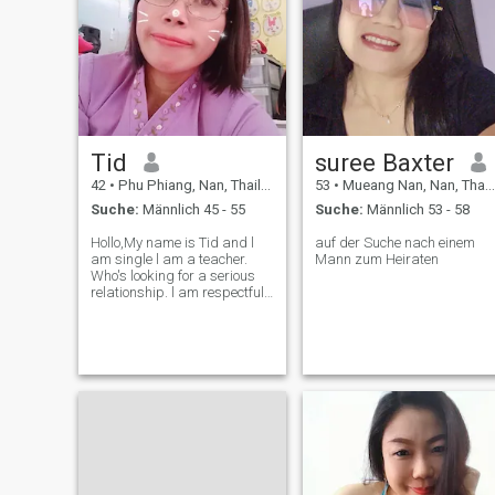
Tid
suree Baxter
42
•
Phu Phiang, Nan, Thailand
53
•
Mueang Nan, Nan, Thailand
Suche:
Männlich 45 - 55
Suche:
Männlich 53 - 58
Hollo,My name is Tid and l
auf der Suche nach einem
am single l am a teacher.
Mann zum Heiraten
Who's looking for a serious
relationship. l am respectful,
flexible,stable mood,romantic
and always self-developed.l
like to do meditation,exercise
*but LoL l don't like to play
game in relationshi