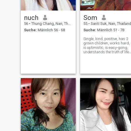
nuch
Som
56
•
Thung Chang, Nan, Thailand
55
•
Santi Suk, Nan, Thailan
Suche:
Männlich 56 - 68
Suche:
Männlich 51 - 78
Single, kind, positive, has 2
grown children, works hard,
is optimistic, is easy-going,
understands the truth of life
well, and can adapt well to
others.