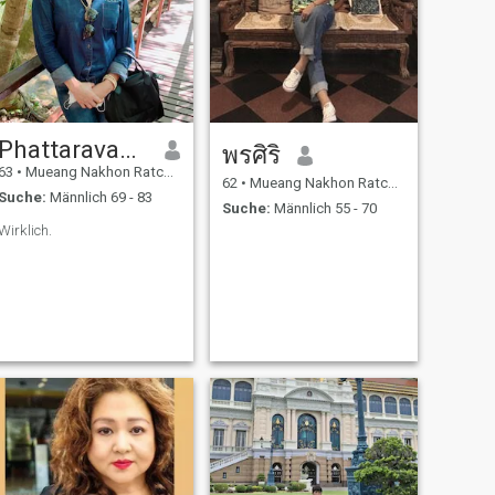
Phattaravadee
พรศิริ
63
•
Mueang Nakhon Ratchasima, Nakhon Ratchasima, Thailand
62
•
Mueang Nakhon Ratchasima, Nakhon Ratchasima, Thailand
Suche:
Männlich 69 - 83
Suche:
Männlich 55 - 70
Wirklich.