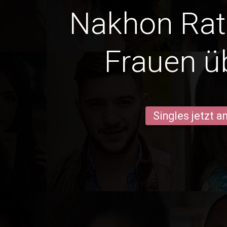
Nakhon Ra
Frauen ü
Singles jetzt 