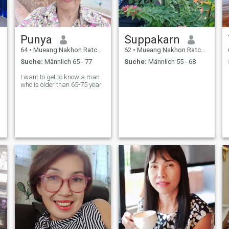
Punya
Suppakarn
64
•
Mueang Nakhon Ratchasima, Nakhon Ratchasima, Thailand
62
•
Mueang Nakhon Ratchasima, Nakhon Ratchasima, Thailand
Suche:
Männlich 65 - 77
Suche:
Männlich 55 - 68
I want to get to know a man
who is older than 65-75 year