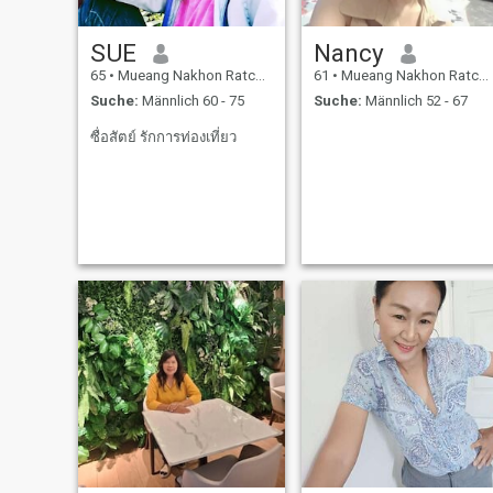
SUE
Nancy
65
•
Mueang Nakhon Ratchasima, Nakhon Ratchasima, Thailand
61
•
Mueang Nakhon Ratchasima, Nakhon Ratchasima, Thailand
Suche:
Männlich 60 - 75
Suche:
Männlich 52 - 67
ซื่อสัตย์ รักการท่องเที่ยว