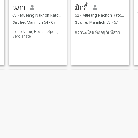
นภา
มิกกี้
63
•
Mueang Nakhon Ratchasima, Nakhon Ratchasima, Thailand
62
•
Mueang Nakhon Ratchasima, Nakhon Ratchasima, Thailand
Suche:
Männlich 54 - 67
Suche:
Männlich 53 - 67
Liebe Natur, Reisen, Sport,
สถานะโสด พักอยู่กับพี่สาว
Verdienste
Mai
Manee