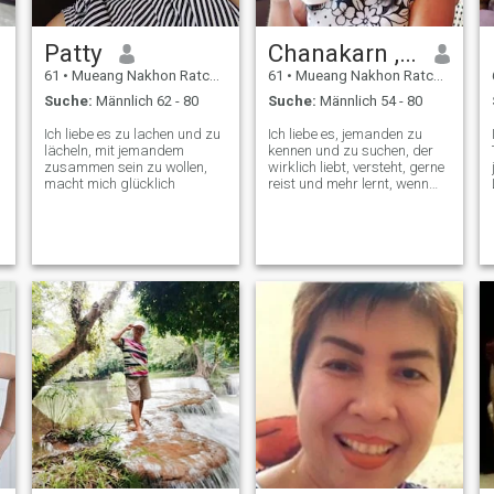
Patty
Chanakarn , Yui
61
•
Mueang Nakhon Ratchasima, Nakhon Ratchasima, Thailand
61
•
Mueang Nakhon Ratchasima, Nakhon Ratchasima, Thailand
Suche:
Männlich 62 - 80
Suche:
Männlich 54 - 80
Ich liebe es zu lachen und zu
Ich liebe es, jemanden zu
lächeln, mit jemandem
kennen und zu suchen, der
zusammen sein zu wollen,
wirklich liebt, versteht, gerne
macht mich glücklich
reist und mehr lernt, wenn
möglich, in jedem Land.