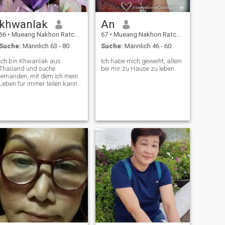
khwanlak
An
66
•
Mueang Nakhon Ratchasima, Nakhon Ratchasima, Thailand
67
•
Mueang Nakhon Ratchasima, Nakhon Ratchasima, Thailand
Suche:
Männlich 63 - 80
Suche:
Männlich 46 - 60
Ich bin Khwanlak aus
Ich habe mich geweiht, allein
Thailand und suche
bei mir zu Hause zu leben.
jemanden, mit dem ich mein
Leben für immer teilen kann.
Ich bin nett, ehrlich,
respektvoll, ernsthaft und
aufrichtig