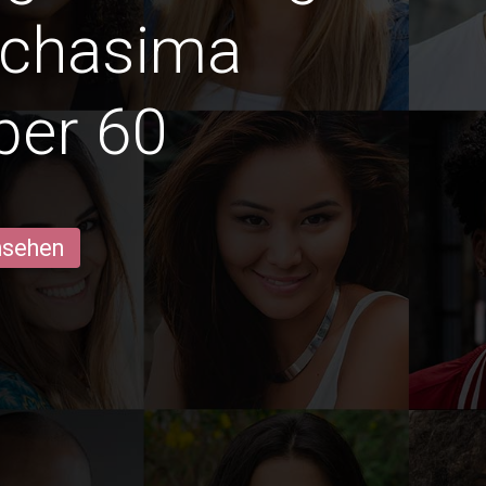
tchasima
ber 60
ansehen