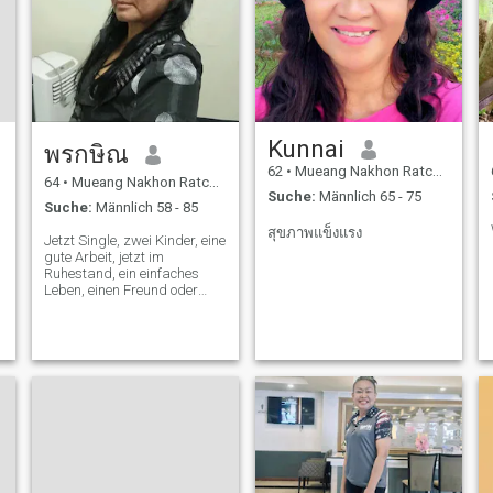
Kunnai
พรกษิณ
62
•
Mueang Nakhon Ratchasima, Nakhon Ratchasima, Thailand
64
•
Mueang Nakhon Ratchasima, Nakhon Ratchasima, Thailand
Suche:
Männlich 65 - 75
Suche:
Männlich 58 - 85
สุขภาพแข็งแรง
Jetzt Single, zwei Kinder, eine
gute Arbeit, jetzt im
Ruhestand, ein einfaches
Leben, einen Freund oder
einen Partner, der freundlich
ist, der liebt und zuhört und
bereit ist, sein Leben
weiterzumachen.