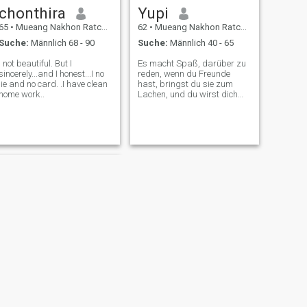
chonthira
Yupi
65
•
Mueang Nakhon Ratchasima, Nakhon Ratchasima, Thailand
62
•
Mueang Nakhon Ratchasima, Nakhon Ratchasima, Thailand
Suche:
Männlich 68 - 90
Suche:
Männlich 40 - 65
I not beautiful. But I
Es macht Spaß, darüber zu
sincerely...and I honest...I no
reden, wenn du Freunde
lie and no card. .I have clean
hast, bringst du sie zum
home work..
Lachen, und du wirst dich
mehr um das Wissen
anderer kümmern als du.
WEITER
Nanna