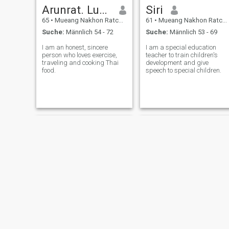
Arunrat. Lunin
Siri
65
•
Mueang Nakhon Ratchasima, Nakhon Ratchasima, Thailand
61
•
Mueang Nakhon Ratchasima, Nakhon Ratchasima, Thailand
Suche:
Männlich 54 - 72
Suche:
Männlich 53 - 69
I am an honest, sincere
I am a special education
person who loves exercise,
teacher to train children's
traveling and cooking Thai
development and give
food.
speech to special children.
วิชชุดา
วิยะดวิยะดา