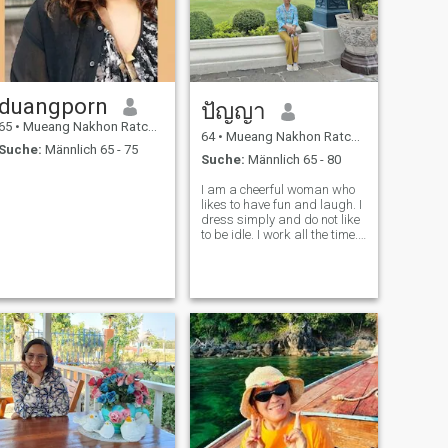
duangporn
ปัญญา
65
•
Mueang Nakhon Ratchasima, Nakhon Ratchasima, Thailand
64
•
Mueang Nakhon Ratchasima, Nakhon Ratchasima, Thailand
Suche:
Männlich 65 - 75
Suche:
Männlich 65 - 80
I am a cheerful woman who
likes to have fun and laugh. I
dress simply and do not like
to be idle. I work all the time. I
a career and can support
myself without relying on
anyone.