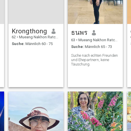
Krongthong
ธนพร
62
•
Mueang Nakhon Ratchasima, Nakhon Ratchasima, Thailand
63
•
Mueang Nakhon Ratchasima, Nakhon Ratchasima, Thailand
Suche:
Männlich 60 - 75
Suche:
Männlich 65 - 73
Suche nach echten Freunden
und Ehepartnern, keine
Täuschung.