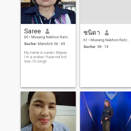
Saree
ชนิดา
65
•
Mueang Nakhon Ratchasima, Nakhon Ratchasima, Thailand
61
•
Mueang Nakhon Ratchasima, Nakhon Ratchasima, Thailand
Suche:
Männlich 56 - 69
Suche:
58 - 74
My name is saree i 66year
i'm a widow i'have not kid
now i'm singlr