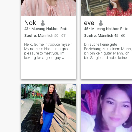
Nok
eve
43
•
Mueang Nakhon Ratchasima, Nakhon Ratchasima, Thailand
45
•
Mueang Nakhon Ratchasima, Nakhon Ratchasima, Thailand
Suche:
Männlich 50 - 67
Suche:
Männlich 45 - 60
Hello, let me introduce myself.
Ich suche keine gute
My name is Nok It is a great
Beziehung zu meinem Mann,
pleasure to meet you. I’m
ich bin kein guter Mann, ich
looking for a good guy with a
bin Single und habe keine
long-term relationship who is
Kinder, ich will einen Mann,
a good heart, gentleman,
der an meiner Seite ist. Ich
kind and love the way I am.
liebe Kinder, ich weiß nicht,
I’m here not for sex online but
wie man schwimmt, aber ich
I’m looking f
spiele gerne im Wasser.
Beim Klettern, aber ich
bewundere gerne na.