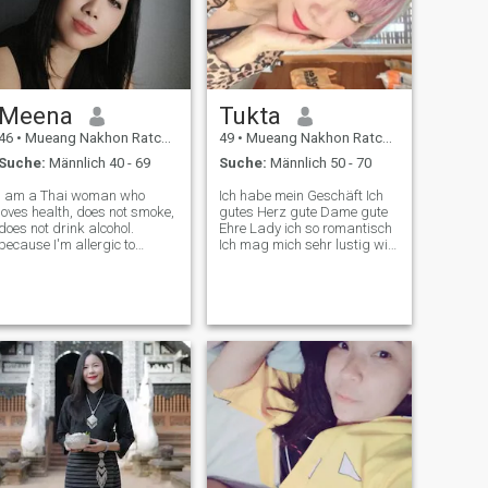
Meena
Tukta
46
•
Mueang Nakhon Ratchasima, Nakhon Ratchasima, Thailand
49
•
Mueang Nakhon Ratchasima, Nakhon Ratchasima, Thailand
Suche:
Männlich 40 - 69
Suche:
Männlich 50 - 70
I am a Thai woman who
Ich habe mein Geschäft Ich
loves health, does not smoke,
gutes Herz gute Dame gute
does not drink alcohol.
Ehre Lady ich so romantisch
because I'm allergic to
Ich mag mich sehr lustig wie
lcohol I like to cook for the
kümmern Leute glücklich Ich
people I love. and take full
mag Urlaub zusammen
care of him like to laugh
gehen Ich mag das Meer
Likes to be funny and happy
Simeres Ich mag Essen
when they are together. exerci
zusammen für Look Laden
für romantische Licht eine
Kerze alles zusammen Ich
mag keinen Lebenspartner.
Ich kümmere mich nicht um
🤷, wenn er hübsch oder
hässlich ist. Reich oder Arm.
Ich weiß nicht, wie ich das
machen soll. Ich kümmere
mich nicht um dich. Ich