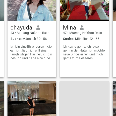
chayuda
Mina
43
•
Mueang Nakhon Ratchasima, Nakhon Ratchasima, Thailand
47
•
Mueang Nakhon Ratchasima, Nakhon Ratchasima, Thailand
Suche:
Männlich 39 - 56
Suche:
Männlich 42 - 65
Ich bin eine Ehrenperson, die
Ich koche gerne, ich reise
es nicht liebt, ich will einen
gern in der Natur, ich möchte
langfristigen Partner, ich bin
neue Dinge lernen und mich
gesund und habe eine gute
gerne zum Besseren
d
Gesundheit.Ich möchte ein
verändern. Ich liebe es, Sport
a
neues Familienleben mit
zu treiben, Menschen zu
jemandem beginnen, der nett
haben, die uns lieben und die
zu mir und meinen Kindern
wir li Ich bin ein ehrlicher und
ist.es gibt nur einige von uns.
aufrichtiger Mensch.
Ich will mit dir leben, wenn es
einen Job für mich gibt und
die Kinder ein gutes Leben
haben.