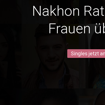
Nakhon Ra
Frauen ü
Singles jetzt 