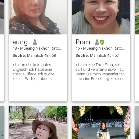
aung
Pom
48
•
Mueang Nakhon Ratchasima, Nakhon Ratchasima, Thailand
45
•
Mueang Nakhon Ratchasima, Nakhon Ratchasima, Thailand
Suche:
Männlich 48 - 68
Suche:
Männlich 45 - 57
Ich spreche kein gutes
Ich bin eine Thai-Frau, die
Englisch, ich habe eine
süß und verständnisvoll ist.
stabile Pflege, ich suche
Wenn Sie mich kennenlernen
keinen Partner, aber ich
und eine Beziehung zu einer
suche einen Lebenspartner,
Betreuerin in Thailand
der bereit ist, Hände zu
aufbauen möchten, bin ich
halten und zusammen zu
eine Thai-Frau, die süß,
gehen. Nur in fremden
gegeben und verständnisvoll
Ländern, in denen ich noch
ist. Bitte kontaktieren Sie uns.
nicht war.