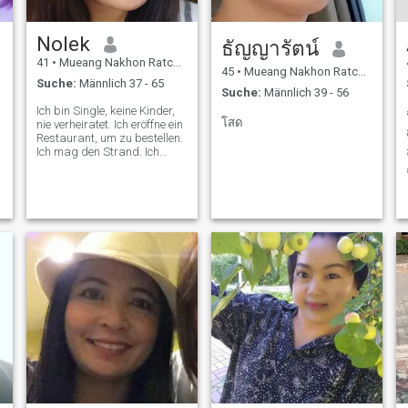
Nolek
ธัญญารัตน์
41
•
Mueang Nakhon Ratchasima, Nakhon Ratchasima, Thailand
45
•
Mueang Nakhon Ratchasima, Nakhon Ratchasima, Thailand
Suche:
Männlich 37 - 65
Suche:
Männlich 39 - 56
Ich bin Single, keine Kinder,
โสด
nie verheiratet. Ich eröffne ein
Restaurant, um zu bestellen.
Ich mag den Strand. Ich
kann gut kochen. Ich mag die
Natur.
ส