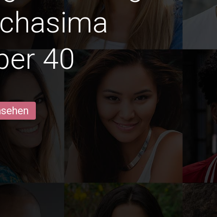
tchasima
ber 40
ansehen