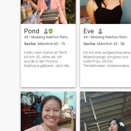
Pond
Eve
45
•
Mueang Nakhon Ratchasima, Nakhon Ratchasima, Thailand
44
•
Mueang Nakhon Ratchasima, Nakhon Ratchasima, Thailand
Suche:
Männlich 60 - 70
Suche:
Männlich 45 - 58
Hallo, mein Name ist Teich.
Ich bin eine aufgeschlossene,
Ich bin 45 Jahre alt. Ich
lebenslustige, sorglose und
wurde in der Provinz
süße Frau. Ich bin
Nakhosa geboren. Jetzt lebe
Tierliebhaber, insbesondere
ich dort. Ich wurde von einer
Dogen. Ich bin gern aktiv un
Grundschule genommen.
verbringe meine Freizeit im
Über myf bin ich Single. Ich
Freien, Yoga und Laufen. Ich
habe einen Sohn. Er ist 19
suche einen Mann, der klug,
Jahre alt. Ich lebe mit meinen
freundlich und ehrlich ist.
Agenten und meinem Sohn.
Ich öffne einen kleinen Laden
immer bei mir zu Hause.
Meine Parks sind Fotos.
Über meine persönlichen, Ich
bin immer optimal, faire,
Luft, locker, und gute-temp. In
meiner Freizeit, Ich bin in der
Regel zu Fuß meinen Hund.