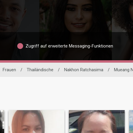
Zugriff auf erweiterte Messaging-Funktionen
Frauen
/
Thailändische
/
Nakhon Ratchasima
/
Mueang N