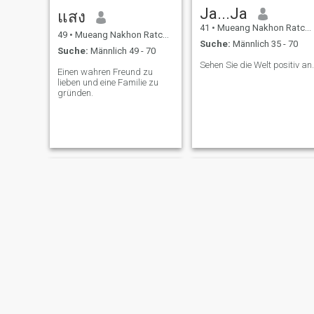
Ja...Ja
แสง
41
•
Mueang Nakhon Ratchasima, Nakhon Ratchasima, Thailand
49
•
Mueang Nakhon Ratchasima, Nakhon Ratchasima, Thailand
Suche:
Männlich 35 - 70
Suche:
Männlich 49 - 70
Sehen Sie die Welt positiv an.
Einen wahren Freund zu
lieben und eine Familie zu
gründen.
NooPum
phattiphon