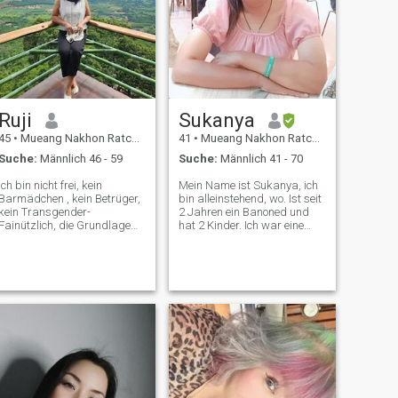
Ruji
Sukanya
45
•
Mueang Nakhon Ratchasima, Nakhon Ratchasima, Thailand
41
•
Mueang Nakhon Ratchasima, Nakhon Ratchasima, Thailand
Suche:
Männlich 46 - 59
Suche:
Männlich 41 - 70
Ich bin nicht frei, kein
Mein Name ist Sukanya, ich
Barmädchen , kein Betrüger,
bin alleinstehend, wo. Ist seit
kein Transgender-
2 Jahren ein Banoned und
Fainützlich, die Grundlage
hat 2 Kinder. Ich war eine
der Liebe. 😊 wenn du eine
Beziehung, die seriell ist. Kein
schöne und sexy Frau willst,
Gramm oder ich presetend,
dann bin ich vielleicht nicht
ein Tag zu sein. Keine Lüge,
🥰 aber wenn du nach einer
ich lächle, gut gelacht gut,
Frau suchst, die dich jeden
ein erholsamer Mensch zu
Tag zum Lachen und
sein.
Lächeln bringt, dann bin ich.
Haha 😆