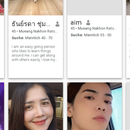
aim
ธันย์รดา ชุ่มโคกสูง
45
•
Mueang Nakhon Ratchasima, Nakhon Ratchasima, Thailand
45
•
Mueang Nakhon Ratchasima, Nakhon Ratchasima, Thailand
Suche:
Männlich 35 - 50
Suche:
Männlich 40 - 70
I am an easy going person
who likes to learn things
around me. I can get along
with others easily. I love my
family. I like to travel to
beautiful nature during
holidays. In my free time, I
cook for my family. I am an
honest person. I am looking
for