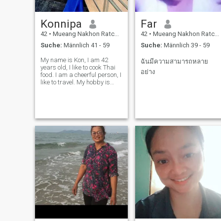
Konnipa
Far
42
•
Mueang Nakhon Ratchasima, Nakhon Ratchasima, Thailand
42
•
Mueang Nakhon Ratchasima, Nakhon Ratchasima, Thailand
Suche:
Männlich 41 - 59
Suche:
Männlich 39 - 59
My name is Kon, I am 42
ฉันมีความสามารถหลาย
years old, I like to cook Thai
อย่าง
food. I am a cheerful person, I
like to travel. My hobby is
cooking.