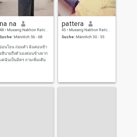
kümmere mich nicht um dich.
Ich kümmere mich nicht um
dich. Ich kümmere mich nicht
um dich. Ich will nicht wissen,
was du willst. ❤ ️ Liebe ❤ ️,
na na
pattera
ich will nicht lieben ❤ ️ oder
Spaß, ich will eine echte
48
•
Mueang Nakhon Ratchasima, Nakhon Ratchasima, Thailand
45
•
Mueang Nakhon Ratchasima, Nakhon Ratchasima, Thailand
Herzbeziehung, die mit
Suche:
Männlich 56 - 68
Suche:
Männlich 30 - 55
wahrer Liebe ❤ ️ schlägt und
Sicherheitsalter spielt keine
Rolle.
อ่อนโยน ถ่อมตัว ฉันค่อนข้า
อธิบายถึงตัวเองค่อนข้างยาก
แต่ฉันเป็นมิตร ถามเพิ่มเติม