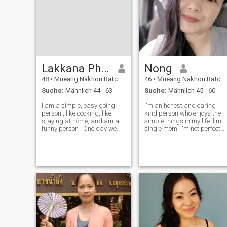
Lakkana Phoklang
Nong
48
•
Mueang Nakhon Ratchasima, Nakhon Ratchasima, Thailand
46
•
Mueang Nakhon Ratchasima, Nakhon Ratchasima, Thailand
Suche:
Männlich 44 - 63
Suche:
Männlich 45 - 60
I am a simple, easy going
l'm an honest and caring
person , like cooking, like
kind person who enjoys the
staying at home, and am a
simple things in my life. l'm
funny person . One day we
single mom. l'm not perfect
will meet someone that we
and a little chuppy but l
want to tell everything to,
value loyalty so much I was
whether it is raining, traffic
born in family of farmers live
jams, waking up late, feeling
in a small city in the
sleepy, or the food is
northeasttern part of
Thailand