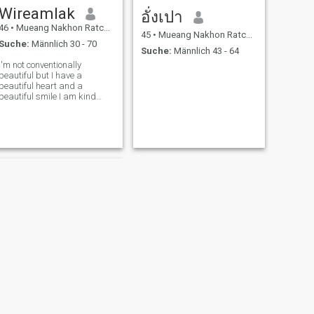
Wireamlak
อั่งเปา
46
•
Mueang Nakhon Ratchasima, Nakhon Ratchasima, Thailand
45
•
Mueang Nakhon Ratchasima, Nakhon Ratchasima, Thailand
Suche:
Männlich 30 - 70
Suche:
Männlich 43 - 64
I'm not conventionally
beautiful but I have a
beautiful heart and a
beautiful smile I am kind
reasonable loving and
respectful of all those who
are good to me I don't like
playing games of love I am
honest and confiden in
myself in my free time I enjoy
cooking I love nature very
much I enjoy planting trees
Ich bin nicht konventionell
schön, aber ich habe ein
schönes Herz und ein
WEITER
Punnei