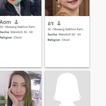
Aom
อร
50
•
Mueang Nakhon Ratchasima, Nakhon Ratchasima, Thailand
52
•
Mueang Nakhon Ratchasima, Nakhon Ratchasima, Thailand
Suche:
Männlich 50 - 63
Suche:
Männlich 60 - 65
Religion:
Christ
Religion:
Christ