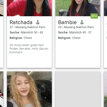
NEU
Ratchada
Bambie
57
•
Mueang Nakhon Ratchasima, Nakhon Ratchasima, Thailand
39
•
Mueang Nakhon Ratchasima, Nakhon Ratchasima, Thailand
Suche:
Männlich 50 - 63
Suche:
Männlich 43 - 57
Religion:
Christ
Religion:
Christ
Ich muss einen guten Kerl
finden, heiraten, mich darum
kümmern.