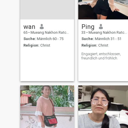
wan
Ping
65
•
Mueang Nakhon Ratchasima, Nakhon Ratchasima, Thailand
33
•
Mueang Nakhon Ratchasima, Nakhon Ratchasima, Thailand
Suche:
Männlich 60 - 75
Suche:
Männlich 31 - 51
Religion:
Christ
Religion:
Christ
Engagiert, entschlossen,
freundlich und fröhlich.