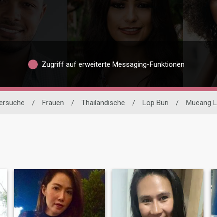
Zugriff auf erweiterte Messaging-Funktionen
nersuche
/
Frauen
/
Thailändische
/
Lop Buri
/
Mueang L