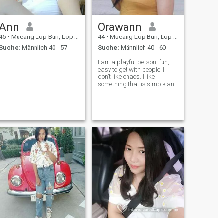
Ann
Orawann
45
•
Mueang Lop Buri, Lop Buri, Thailand
44
•
Mueang Lop Buri, Lop Buri, Thailand
Suche:
Männlich 40 - 57
Suche:
Männlich 40 - 60
I am a playful person, fun,
easy to get with people. I
don't like chaos. I like
something that is simple and
I am a person who loves
children. My free time. I like to
watch movies, listen to music
or learn new things. new
made