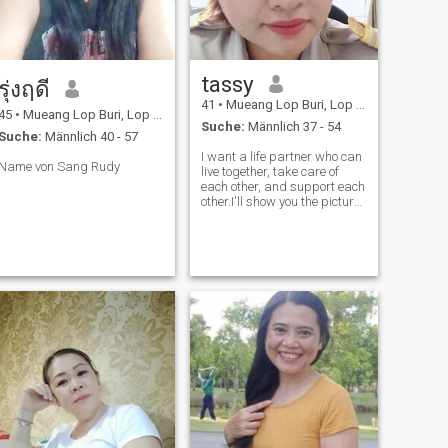
tassy
รุ่งฤดี
41
•
Mueang Lop Buri, Lop Buri, Thailand
45
•
Mueang Lop Buri, Lop Buri, Thailand
Suche:
Männlich 37 - 54
Suche:
Männlich 40 - 57
I want a life partner who can
Name von Sang Rudy
live together, take care of
each other, and support each
other.I'll show you the picture
when we start talking.