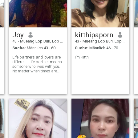
Joy
kitthipaporn
43
•
Mueang Lop Buri, Lop Buri, Thailand
43
•
Mueang Lop Buri, Lop Buri, Thailand
Suche:
Männlich 43 - 60
Suche:
Männlich 46 - 70
Life partners and lovers are
I’m Kitthi
different. Life partner means
someone who lives with you.
No matter when times are
sad or when times are
happy. But a lover means
someone who will be with
you. Only in happy times But
when suffering arises He
may le
u