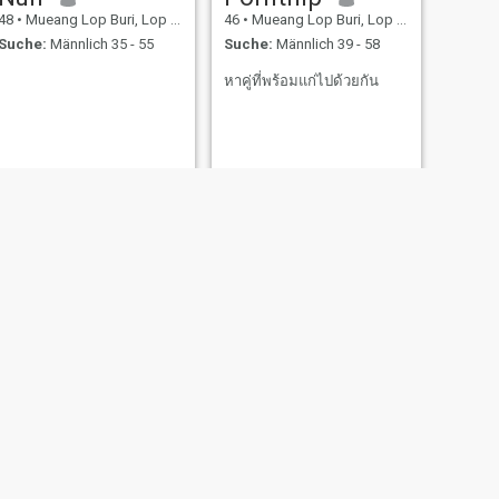
48
•
Mueang Lop Buri, Lop Buri, Thailand
46
•
Mueang Lop Buri, Lop Buri, Thailand
Suche:
Männlich 35 - 55
Suche:
Männlich 39 - 58
หาคู่ที่พร้อมแก่ไปด้วยกัน
WEITER
Nicha
47
•
Mueang Lop Buri, Lop Buri, Thailand