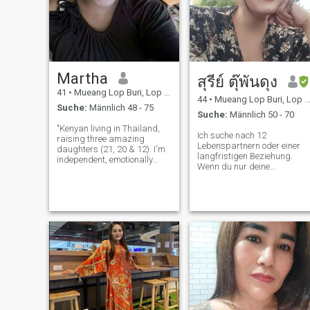
Martha
สุรีย์ ตุ๊พันดุง
41
•
Mueang Lop Buri, Lop Buri, Thailand
44
•
Mueang Lop Buri, Lop Buri, Thailand
Suche:
Männlich 48 - 75
Suche:
Männlich 50 - 70
"Kenyan living in Thailand,
Ich suche nach 12
raising three amazing
Lebenspartnern oder einer
daughters (21, 20 & 12). I'm
langfristigen Beziehung.
independent, emotionally
Wenn du nur deine
mature, and focused on
Körperteile zeigen willst,
building a peaceful, stable
kontaktiere mich nicht, weil
life. I enjoy deep
ich es nicht sehen will. Und
conversations, discovering
wenn es ein Schreiber ist,
new cultures, and quiet
dann kontaktiere mich nicht,
moments with someone
weil ich es nicht sehen will D
wirst nichts
zurückbekommen.