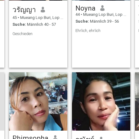
Noyna
วรัญญา
44
•
Mueang Lop Buri, Lop Buri, Thailand
45
•
Mueang Lop Buri, Lop Buri, Thailand
Suche:
Männlich 39 - 56
Suche:
Männlich 40 - 57
Ehrlich, ehrlich
Geschieden
Phimsopha