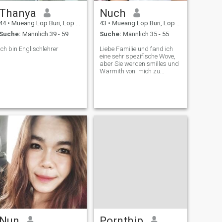
Thanya
Nuch
44
•
Mueang Lop Buri, Lop Buri, Thailand
43
•
Mueang Lop Buri, Lop Buri, Thailand
Suche:
Männlich 39 - 59
Suche:
Männlich 35 - 55
Ich bin Englischlehrer
Liebe Familie und fand ich
eine sehr spezifische Wove,
aber Sie werden smilles und
Warmith von ​ mich zu
bekommen.
Nun
Pornthip