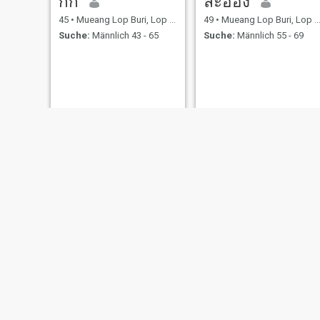
กิ๊ก
ละออง
45
•
Mueang Lop Buri, Lop Buri, Thailand
49
•
Mueang Lop Buri, Lop Buri, Thailand
Suche:
Männlich 43 - 65
Suche:
Männlich 55 - 69
Faa☺
YAYA
47
•
Mueang Lop Buri, Lop Buri, Thailand
42
•
Mueang Lop Buri, Lop Buri, Thailand