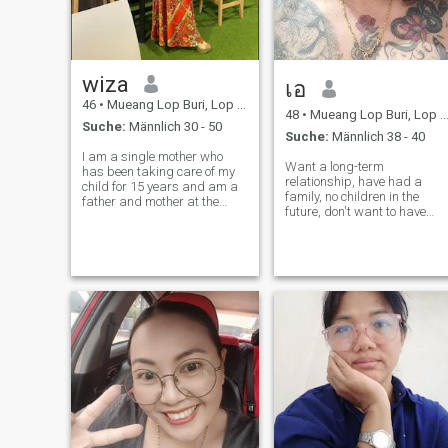
wiza
เอ
46
•
Mueang Lop Buri, Lop Buri, Thailand
48
•
Mueang Lop Buri, Lop Buri, Thailand
Suche:
Männlich 30 - 50
Suche:
Männlich 38 - 40
I am a single mother who
Want a long-term
has been taking care of my
relationship, have had a
child for 15 years and am a
family, no children in the
father and mother at the
future, don't want to have
same time. Today, I am an
children, don't smoke, dark
ordinary woman with a good
skin, plump, not tall, work in
mood, smiles easily, and is
a factory, live with mother.
very caring.