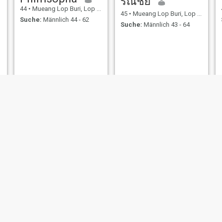
รณัชย์
44
•
Mueang Lop Buri, Lop Buri, Thailand
45
•
Mueang Lop Buri, Lop Buri, Thailand
Suche:
Männlich 44 - 62
Suche:
Männlich 43 - 64
Pany
Maneerat
43
•
Mueang Lop Buri, Lop Buri, Thailand
47
•
Mueang Lop Buri, Lop Buri, Thailand