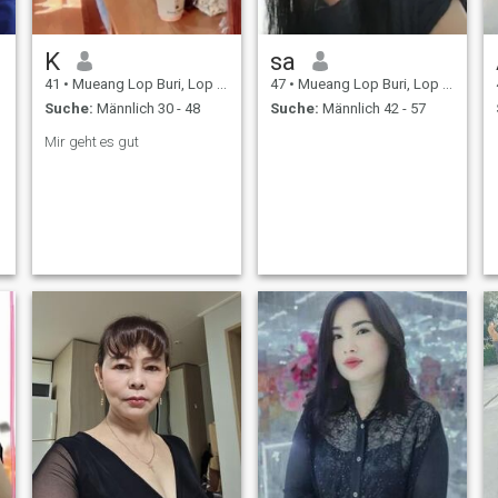
K
sa
41
•
Mueang Lop Buri, Lop Buri, Thailand
47
•
Mueang Lop Buri, Lop Buri, Thailand
Suche:
Männlich 30 - 48
Suche:
Männlich 42 - 57
Mir geht es gut