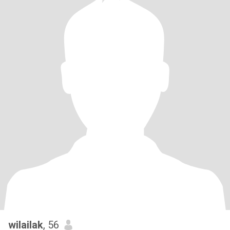
wilailak
, 56