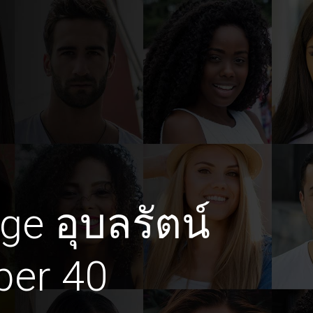
ige อุบลรัตน์
ber 40