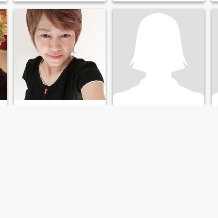
Oil
bum
45
•
อุบลรัตน์, Khon Kaen, Thailand
42
•
อุบลรัตน์, Khon Kaen, Thailand
Suche:
Männlich 40 - 57
Suche:
Männlich 38 - 55
Ich bin eine gut bewaldete,
Keine Antwort
verwandte Person. Ich bin ein
arbeitendes Hotel. Ich habe
Zeit mit Fahrrädern, um
Musik zu hören.