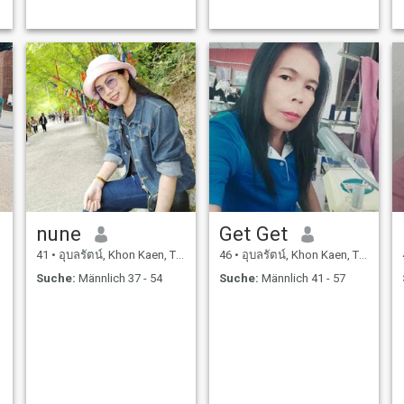
honest, and faithful to my
lover, and I am romantic.
nune
Get Get
41
•
อุบลรัตน์, Khon Kaen, Thailand
46
•
อุบลรัตน์, Khon Kaen, Thailand
Suche:
Männlich 37 - 54
Suche:
Männlich 41 - 57