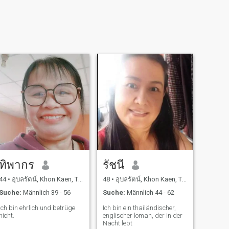
ทิพากร
รัชนี
44
•
อุบลรัตน์, Khon Kaen, Thailand
48
•
อุบลรัตน์, Khon Kaen, Thailand
Suche:
Männlich 39 - 56
Suche:
Männlich 44 - 62
Ich bin ehrlich und betrüge
Ich bin ein thailändischer,
nicht.
englischer loman, der in der
Nacht lebt