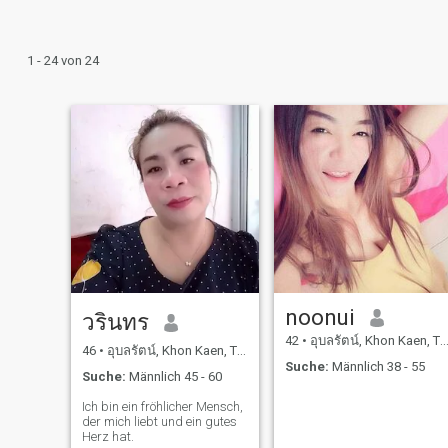
1 - 24 von 24
noonui
วรินทร
42
•
อุบลรัตน์, Khon Kaen, Thailand
46
•
อุบลรัตน์, Khon Kaen, Thailand
Suche:
Männlich 38 - 55
Suche:
Männlich 45 - 60
Ich bin ein fröhlicher Mensch,
der mich liebt und ein gutes
Herz hat.