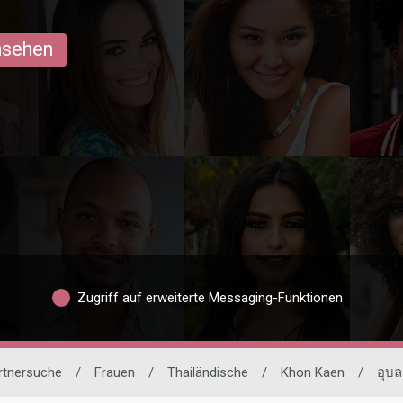
ansehen
Zugriff auf erweiterte Messaging-Funktionen
artnersuche
/
Frauen
/
Thailändische
/
Khon Kaen
/
อุบล