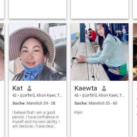
Kat
Kaewta
42
•
อุบลรัตน์, Khon Kaen, Thailand
43
•
อุบลรัตน์, Khon Kaen, Thailand
Suche:
Männlich 39 - 58
Suche:
Männlich 55 - 60
I believe that I am a good
Klein
person. I have confidence in
myself and my own ability. I
am decisive. I have clear
objectives and know what I
want from life. I’m sincere,