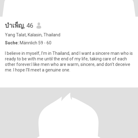
บําเพ็ญ
, 46
Yang Talat, Kalasin, Thailand
Suche:
Männlich 59 - 60
I believe in myself, I'm in Thailand, and I want a sincere man who is
ready to be with me until the end of my life, taking care of each
other forever.I like men who are warm, sincere, and don't deceive
me. I hope I'll meet a genuine one.