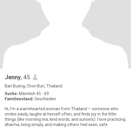
Jenny
, 45
Ban Bueng, Chon Buri, Thailand
Suche:
Männlich 45 - 69
Familienstand:
Geschieden
Hi, I'm a warmhearted woman from Thailand — someone who
smiles easily, laughs at herself often, and finds joy in the little
things (like morning tea, kind words, and sunsets). I love practicing
dharma, living simply, and making others feel seen, safe